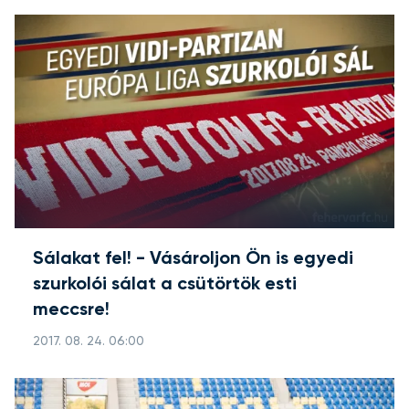
Sálakat fel! - Vásároljon Ön is egyedi
szurkolói sálat a csütörtök esti
meccsre!
2017. 08. 24. 06:00