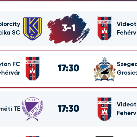
olorcity
Videot
3
-
1
cika SC
Fehérv
oton FC
Szege
17:30
ehérvár
Grosic
Videot
17:30
méti TE
Fehérv