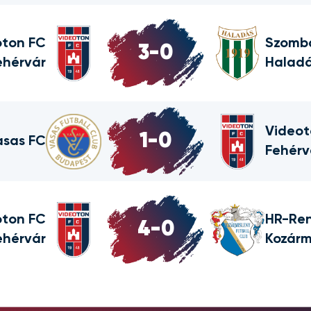
oton FC
Szomba
3
-
0
ehérvár
Halad
Videot
1
-
0
asas FC
Fehérv
oton FC
HR-Re
4
-
0
ehérvár
Kozárm