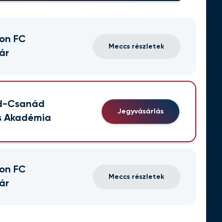
on FC
Meccs részletek
ár
d-Csanád
Jegyvásárlás
s Akadémia
on FC
Meccs részletek
ár