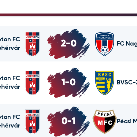
oton FC
2
-
0
FC Nag
ehérvár
oton FC
1
-
0
BVSC-
ehérvár
oton FC
0
-
1
Pécsi 
ehérvár