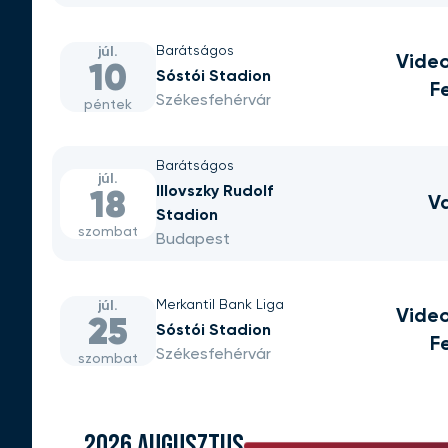
Barátságos
júl.
Vide
10
Sóstói Stadion
F
Székesfehérvár
péntek
Barátságos
júl.
Illovszky Rudolf
18
V
Stadion
szombat
Budapest
Merkantil Bank Liga
júl.
Vide
25
Sóstói Stadion
F
Székesfehérvár
szombat
2026 AUGUSZTUS