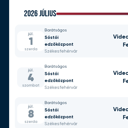
2026 JÚLIUS
Barátságos
júl.
Vide
Sóstói
1
edzőközpont
F
szerda
Székesfehérvár
Barátságos
júl.
Vide
Sóstói
4
edzőközpont
F
szombat
Székesfehérvár
Barátságos
júl.
Vide
Sóstói
8
edzőközpont
F
szerda
Székesfehérvár