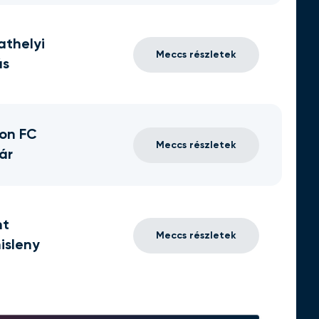
thelyi
Meccs részletek
ás
on FC
Meccs részletek
ár
nt
Meccs részletek
isleny