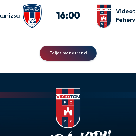
Videot
16:00
kanizsa
Fehérv
Teljes menetrend