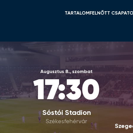
TARTALOM
FELNŐTT CSAPAT
HÍREK
KERET ÉS STÁB
VIDI TV
TABELLA
GALÉRIÁK
MENETREND
ÖSSZEFOGLALÓK
HÍREK
Augusztus 8., szombat
VIDEOTON FC FEHÉ
17:30
NŐI NB I
Sóstói Stadion
Székesfehérvár
Szege