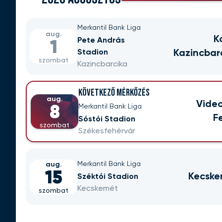
Merkantil Bank Liga
aug.
K
Pete András
1
Stadion
Kazincbar
szombat
Kazincbarcika
KÖVETKEZŐ MÉRKŐZÉS
aug.
Vide
Merkantil Bank Liga
8
F
Sóstói Stadion
szombat
Székesfehérvár
Merkantil Bank Liga
aug.
15
Kecske
Széktói Stadion
Kecskemét
szombat