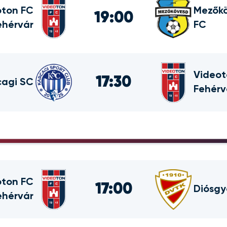
oton FC
Mezőkö
19:00
ehérvár
FC
Videot
17:30
cagi SC
Fehérv
oton FC
17:00
Diósgy
ehérvár