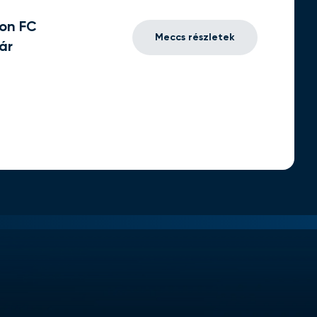
on FC
Meccs részletek
ár