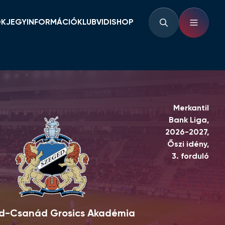
OK
JEGYINFORMÁCIÓ
KLUB
VIDISHOP
BÉRLETINFORMÁCIÓK
KLUBINFORMÁCIÓK
JEGYINFORMÁCIÓK
PARTNEREK ÉS
TÁMOGATÓK
LOUNGE
KLUBTÖRTÉNET
KLUBKÁRTYA
KEZDŐRÚGÁS
Merkantil
Bank Liga,
RVÁR
2026-2027,
Őszi idény,
3. forduló
d-Csanád Grosics Akadémia