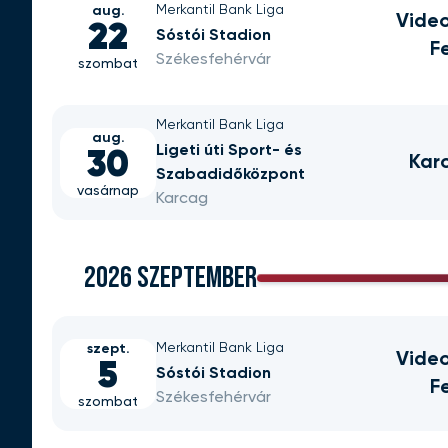
Merkantil Bank Liga
aug.
Vide
22
Sóstói Stadion
F
Székesfehérvár
szombat
Merkantil Bank Liga
aug.
Ligeti úti Sport- és
30
Kar
Szabadidőközpont
vasárnap
Karcag
2026 SZEPTEMBER
Merkantil Bank Liga
szept.
Vide
5
Sóstói Stadion
F
Székesfehérvár
szombat