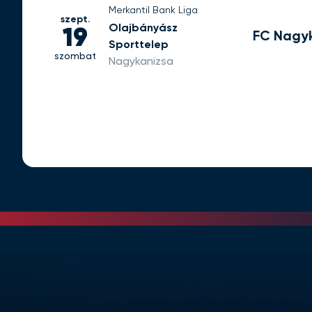
Merkantil Bank Liga
szept.
Olajbányász
19
FC Nagy
Sporttelep
szombat
Nagykanizsa