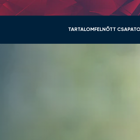
TARTALOM
FELNŐTT CSAPAT
HÍREK
KERET ÉS STÁB
VIDI TV
TABELLA
GALÉRIÁK
MENETREND
ÖSSZEFOGLALÓK
HÍREK
VIDEOTON FC FEHÉ
NŐI NB I