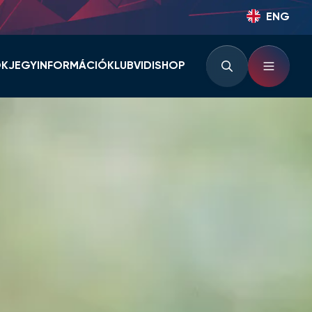
ENG
OK
JEGYINFORMÁCIÓ
KLUB
VIDISHOP
BÉRLETINFORMÁCIÓK
KLUBINFORMÁCIÓK
JEGYINFORMÁCIÓK
PARTNEREK ÉS
TÁMOGATÓK
LOUNGE
KLUBTÖRTÉNET
KLUBKÁRTYA
KEZDŐRÚGÁS
RVÁR