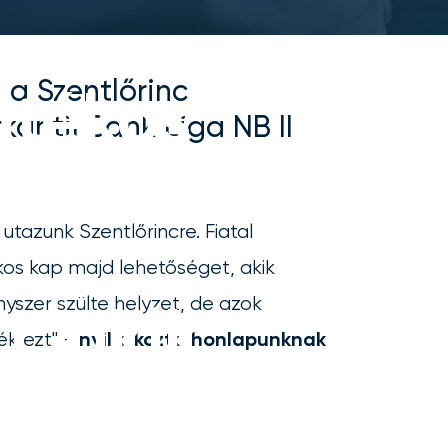
 a Szentlőrinc
átékos
antil Bank Liga NB II
azunk Szentlőrincre. Fiatal
ékos kap majd lehetőséget, akik
yszer szülte helyzet, de azok
n, akik
ék ezt" -
nyilatkozta honlapunknak
ebbet