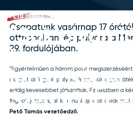
PETŐ TAMÁS
Csapatunk vasárnap 17 órától
"Sok olyan j
otthonában lép pályára a Merk
29. fordulójában.
kap majd
"Egyértelműen a három pont megszerzéséért ut
lehetőséget
csapattal fogunk pályára lépni, sok olyan ját
eddig kevesebbet játszottak. Ez részben a kén
Szentlőrince
fognak játszani, akik a munkájukkal kiérdemelt
Pető Tamás vezetőedző.
eddig keves