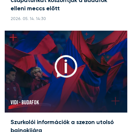
csapatunkat köszöntjük a Budafok
elleni meccs előtt
2026. 05. 14. 14:30
VIDI - BUDAFOK
Szurkolói információk a szezon utolsó
bajnokijára