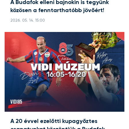
A Budafok elleni bajnokin is tegyünk
közösen a fenntarthatóbb jövőért!
2026. 05. 14. 15:00
VIDI85
A 20 évvel ezelőtti kupagyőztes