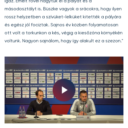
igaz. Emelt fővel hagytuk el a pályát és a
másodosztályt is. Büszke vagyok a srácokra, hogy ilyen
rossz helyzetben a szívüket-lelküket kitették a pályára
és egész jól fociztak. Sajnos év közben folyamatosan
ott volt a torkunkon a kés, végig a kiesőzóna környékén
voltunk. Nagyon sajnálom, hogy így alakult ez a szezon."
Play
Video