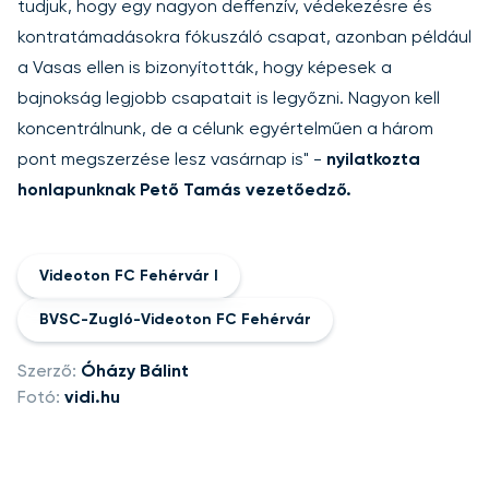
tudjuk, hogy egy nagyon deffenzív, védekezésre és
kontratámadásokra fókuszáló csapat, azonban például
a Vasas ellen is bizonyították, hogy képesek a
bajnokság legjobb csapatait is legyőzni. Nagyon kell
koncentrálnunk, de a célunk egyértelműen a három
pont megszerzése lesz vasárnap is" -
nyilatkozta
honlapunknak Pető Tamás vezetőedző.
Videoton FC Fehérvár I
BVSC-Zugló-Videoton FC Fehérvár
Szerző:
Óházy Bálint
Fotó:
vidi.hu