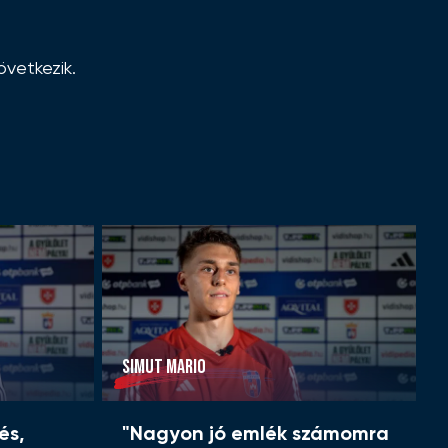
övetkezik.
SIMUT MARIO
és,
"Nagyon jó emlék számomra