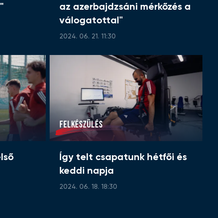
"
az azerbajdzsáni mérkőzés a
válogatottal"
2024. 06. 21. 11:30
FELKÉSZÜLÉS
lső
Így telt csapatunk hétfői és
keddi napja
2024. 06. 18. 18:30