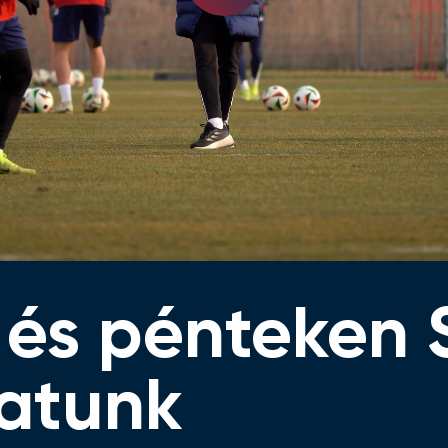
Video
 és pénteken 
patunk