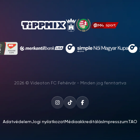
2026 © Videoton FC Fehérvár - Minden jog fenntartva
Adatvédelem
Jogi nyilatkozat
Médiaakkreditálás
Impresszum
TAO