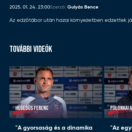
2025. 01. 24. 23:00
Szerző:
Gulyás Bence
Az edzőtábor után hazai környezetben edzettek ját
TOVÁBBI VIDEÓK
HEGEDÜS FERENC
POLONKAI A
"A gyorsaság és a dinamika
"Az egy