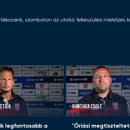
ékosaink, szombaton az utolsó felkészülési mérkőzés k
TTILA
GUNTHER ZSOLT
ik legfontosabb a
"Óriási megtiszteltet