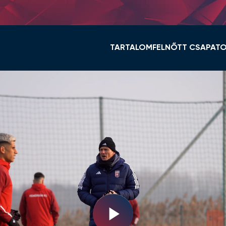
TARTALOM
FELNŐTT CSAPAT
HÍREK
KERET ÉS STÁB
VIDI TV
TABELLA
GALÉRIÁK
MENETREND
ÖSSZEFOGLALÓK
HÍREK
VIDEOTON FC FEHÉ
NŐI NB I
Play