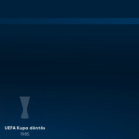
UEFA Kupa döntős
1985