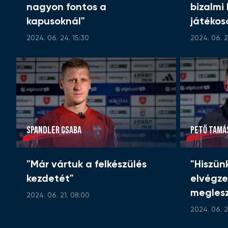
nagyon fontos a
bizalmi
kapusoknál"
játékoso
2024. 06. 24. 15:30
2024. 06. 2
SPANDLER CSABA
PETŐ TAMÁ
"Már vártuk a felkészülés
"Hiszün
kezdetét"
elvégz
megles
2024. 06. 21. 08:00
2024. 06. 2