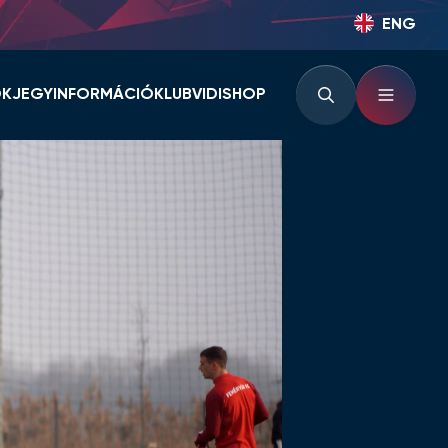
ENG
OK
JEGYINFORMÁCIÓ
KLUB
VIDISHOP
BÉRLETINFORMÁCIÓK
KLUBINFORMÁCIÓK
JEGYINFORMÁCIÓK
PARTNEREK ÉS
TÁMOGATÓK
LOUNGE
KLUBTÖRTÉNET
KLUBKÁRTYA
KEZDŐRÚGÁS
RVÁR