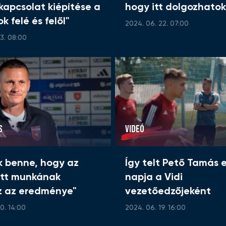
 kapcsolat kiépítése a
hogy itt dolgozhatok
k felé és felől"
2024. 06. 22. 07:00
3. 08:00
S
VIDEÓ
k benne, hogy az
Így telt Pető Tamás e
ett munkának
napja a Vidi
z az eredménye"
vezetőedzőjeként
0. 14:00
2024. 06. 19. 16:00