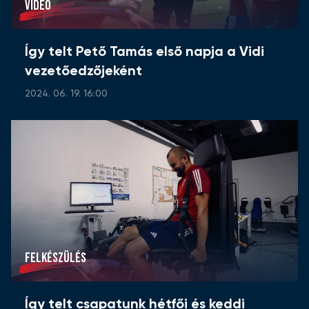
VIDEÓ
Így telt Pető Tamás első napja a Vidi
vezetőedzőjeként
2024. 06. 19. 16:00
FELKÉSZÜLÉS
Így telt csapatunk hétfői és keddi