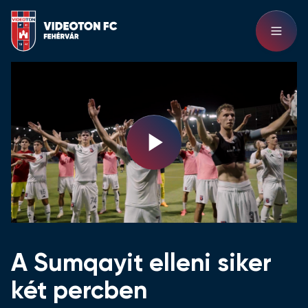
Play
Video
A Sumqayit elleni siker
két percben