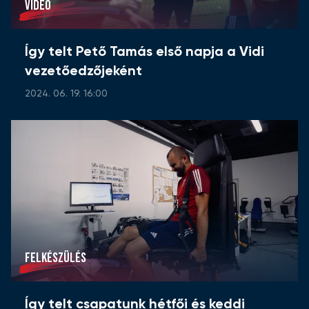
VIDEÓ
Így telt Pető Tamás első napja a Vidi
vezetőedzőjeként
2024. 06. 19. 16:00
FELKÉSZÜLÉS
Így telt csapatunk hétfői és keddi