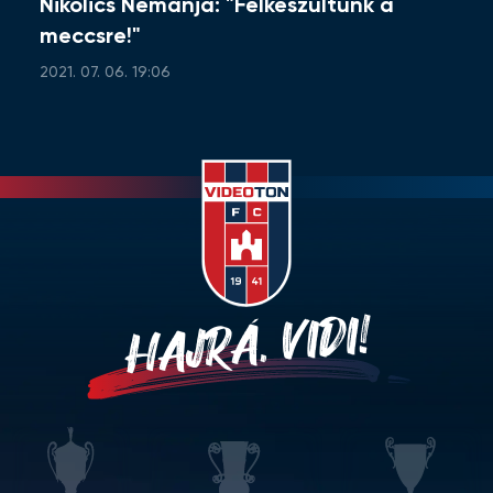
Nikolics Nemanja: "Felkészültünk a
meccsre!"
2021. 07. 06. 19:06
HAJRÁ, VIDI!