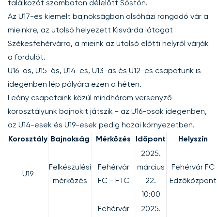
találkozót szombaton délelőtt Sóstón.
Az U17-es kiemelt bajnokságban alsóházi rangadó vár a
mieinkre, az utolsó helyezett Kisvárda látogat
Székesfehérvárra, a mieink az utolsó előtti helyről várják
a fordulót.
U16-os, U15-ös, U14-es, U13-as és U12-es csapatunk is
idegenben lép pályára ezen a héten.
Leány csapataink közül mindhárom versenyző
korosztályunk bajnokit játszik - az U16-osok idegenben,
az U14-esek és U19-esek pedig hazai környezetben.
Korosztály
Bajnokság
Mérkőzés
Időpont
Helyszín
2025.
Felkészülési
Fehérvár
március
Fehérvár FC
U19
mérkőzés
FC - FTC
22.
Edzőközpont
10:00
Fehérvár
2025.