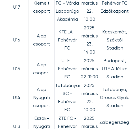
Kiemelt
FC - Várda
március
Fehérvár FC
U17
csoport
Labdarúgó
22.
Edzőközpont
Akadémia
10:00
2025.
KTE LA -
Kecskemét,
Alap
március
U16
Fehérvár
Széktói
csoport
23.
FC
Stadion
14:00
UTE -
2025.
Budapest,
Alap
U15
Fehérvár
március
UTE Atlétika
csoport
FC
22. 11:00
Stadion
Tatabányai
2025.
Alap
Tatabánya,
SC -
március
U14
Nyugati
Grosics Gyul
Fehérvár
22.
csoport
Stadion
FC
10:00
Észak-
ZTE FC -
2025.
Zalaegerszeg
U13
Nyugati
Fehérvár
március