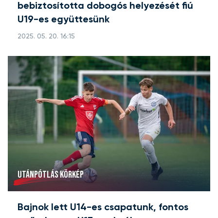
bebiztosította dobogós helyezését fiú
U19-es együttesünk
2025. 05. 20. 16:15
UTÁNPÓTLÁS KÖRKÉP
Bajnok lett U14-es csapatunk, fontos