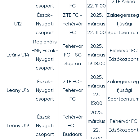
ZTE Aréna
csoport
FC
22. 11:00
Észak-
ZTE FC -
2025.
Zalaegerszeg
U12
Nyugati
Fehérvár
március
Ifjúsági
csoport
FC
22. 11:00
Sportcentru
Regionális
Fehérvár
2025.
HNP, Észak-
Fehérvár FC
Leány U14
FC - SC
március
Nyugati
Edzőközpont
Sopron
19. 18:00
csoport
2025.
Észak-
ZTE FC -
Zalaegerszeg
március
Leány U16
Nyugati
Fehérvár
Ifjúsági
23.
csoport
FC
Sportcentru
15:00
2025.
Észak-
Fehérvár
március
Fehérvár FC
Leány U19
Nyugati
FC -
22.
Edzőközpont
csoport
Budaörs
13:00