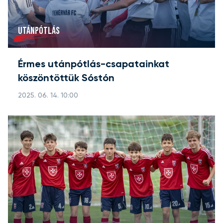
UTÁNPÓTLÁS
Érmes utánpótlás-csapatainkat
köszöntöttük Sóstón
2025. 06. 14. 10:00