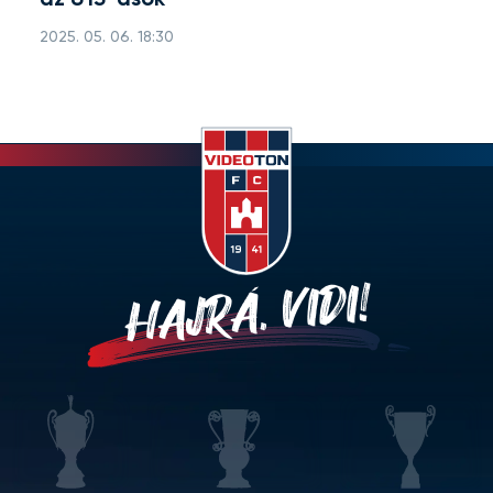
az U13-asok
2025. 05. 06. 18:30
HAJRÁ, VIDI!