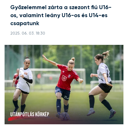
Győzelemmel zárta a szezont fiú U16-
os, valamint leány U16-os és U14-es
csapatunk
2025. 06. 03. 18:30
UTÁNPÓTLÁS KÖRKÉP