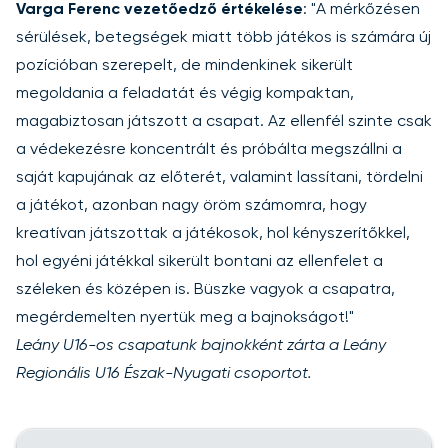
Varga Ferenc vezetőedző értékelése
: "A mérkőzésen
sérülések, betegségek miatt több játékos is számára új
pozícióban szerepelt, de mindenkinek sikerült
megoldania a feladatát és végig kompaktan,
magabiztosan játszott a csapat. Az ellenfél szinte csak
a védekezésre koncentrált és próbálta megszállni a
saját kapujának az előterét, valamint lassítani, tördelni
a játékot, azonban nagy öröm számomra, hogy
kreatívan játszottak a játékosok, hol kényszerítőkkel,
hol egyéni játékkal sikerült bontani az ellenfelet a
széleken és középen is. Büszke vagyok a csapatra,
megérdemelten nyertük meg a bajnokságot!"
Leány U16-os csapatunk bajnokként zárta a Leány
Regionális U16 Észak-Nyugati csoportot.