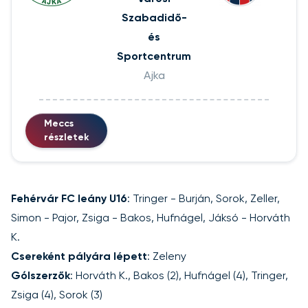
Szabadidő-
és
Sportcentrum
Ajka
Meccs
részletek
Fehérvár FC leány U16
: Tringer - Burján, Sorok, Zeller,
Simon - Pajor, Zsiga - Bakos, Hufnágel, Jáksó - Horváth
K.
Csereként pályára lépett
: Zeleny
Gólszerzők
: Horváth K., Bakos (2), Hufnágel (4), Tringer,
Zsiga (4), Sorok (3)