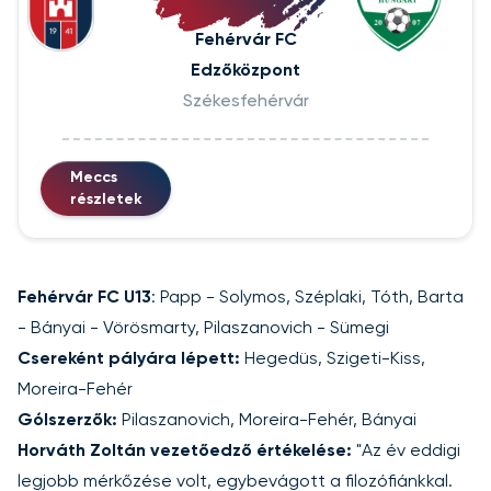
Fehérvár FC
Edzőközpont
Székesfehérvár
Meccs
részletek
Fehérvár FC U13
: Papp - Solymos, Széplaki, Tóth, Barta
- Bányai - Vörösmarty, Pilaszanovich - Sümegi
Csereként pályára lépett:
Hegedüs, Szigeti-Kiss,
Moreira-Fehér
Gólszerzők:
Pilaszanovich, Moreira-Fehér, Bányai
Horváth Zoltán vezetőedző értékelése:
"Az év eddigi
legjobb mérkőzése volt, egybevágott a filozófiánkkal.