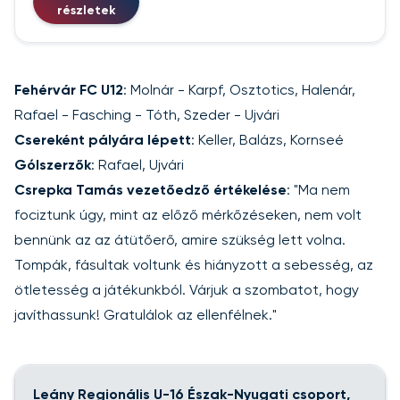
részletek
Fehérvár FC U12
: Molnár - Karpf, Osztotics, Halenár,
Rafael - Fasching - Tóth, Szeder - Ujvári
Csereként pályára lépett
: Keller, Balázs, Kornseé
Gólszerzők
: Rafael, Ujvári
Csrepka Tamás vezetőedző értékelése
: "Ma nem
fociztunk úgy, mint az előző mérkőzéseken, nem volt
bennünk az az átütőerő, amire szükség lett volna.
Tompák, fásultak voltunk és hiányzott a sebesség, az
ötletesség a játékunkból. Várjuk a szombatot, hogy
javíthassunk! Gratulálok az ellenfélnek."
Leány Regionális U-16 Észak-Nyugati csoport,