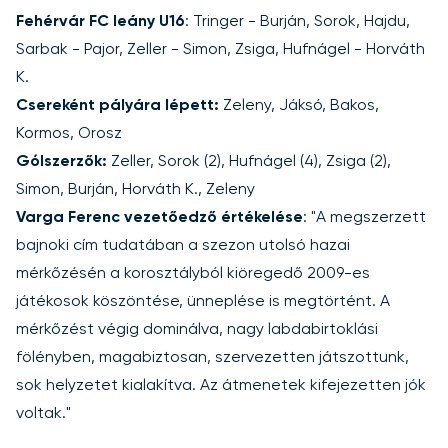
Fehérvár FC leány U16
: Tringer - Burján, Sorok, Hajdu,
Sarbak - Pajor, Zeller - Simon, Zsiga, Hufnágel - Horváth
K.
Csereként pályára lépett:
Zeleny, Jáksó, Bakos,
Kormos, Orosz
Gólszerzők:
Zeller, Sorok (2), Hufnágel (4), Zsiga (2),
Simon, Burján, Horváth K., Zeleny
Varga Ferenc vezetőedző értékelése
: "A megszerzett
bajnoki cím tudatában a szezon utolsó hazai
mérkőzésén a korosztályból kiöregedő 2009-es
játékosok köszöntése, ünneplése is megtörtént. A
mérkőzést végig dominálva, nagy labdabirtoklási
fölényben, magabiztosan, szervezetten játszottunk,
sok helyzetet kialakítva. Az átmenetek kifejezetten jók
voltak."