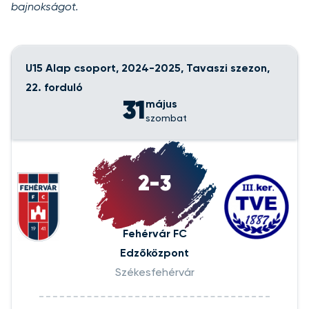
bajnokságot.
U15 Alap csoport, 2024-2025, Tavaszi szezon,
22. forduló
31
május
szombat
2-3
Fehérvár FC
Edzőközpont
Székesfehérvár