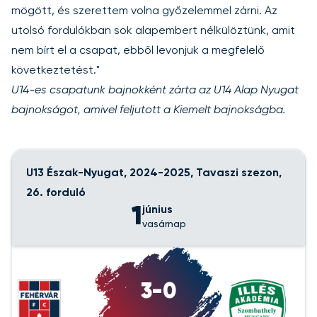
mögött, és szerettem volna győzelemmel zárni. Az
utolsó fordulókban sok alapembert nélkülöztünk, amit
nem bírt el a csapat, ebből levonjuk a megfelelő
következtetést."
U14-es csapatunk bajnokként zárta az U14 Alap Nyugat
bajnokságot, amivel feljutott a Kiemelt bajnokságba.
U13 Észak-Nyugat, 2024-2025, Tavaszi szezon,
26. forduló
1
június
vasárnap
3-0