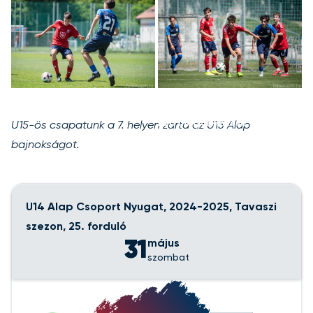
+29
kép megtekintése
U15-ös csapatunk a 7. helyen zárta az U15 Alap
bajnokságot.
U14 Alap Csoport Nyugat, 2024-2025, Tavaszi
szezon, 25. forduló
31
május
szombat