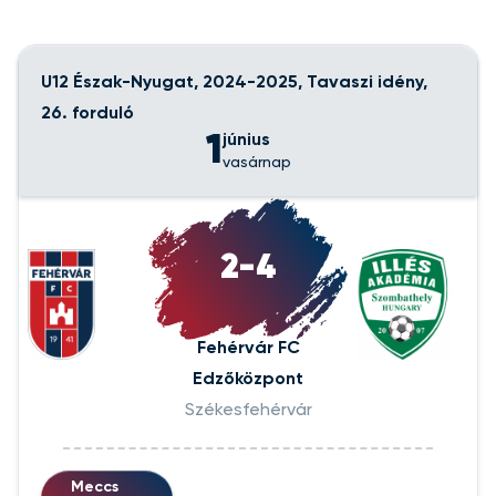
U12 Észak-Nyugat, 2024-2025, Tavaszi idény,
26. forduló
1
június
vasárnap
2-4
Fehérvár FC
Edzőközpont
Székesfehérvár
Meccs