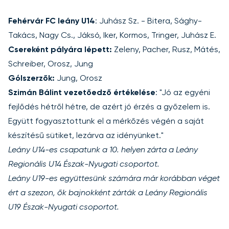
Fehérvár FC leány U14
: Juhász Sz. - Bitera, Sághy-
Takács, Nagy Cs., Jáksó, Iker, Kormos, Tringer, Juhász E.
Csereként pályára lépett:
Zeleny, Pacher, Rusz, Mátés,
Schreiber, Orosz, Jung
Gólszerzők:
Jung, Orosz
Szimán Bálint vezetőedző értékelése
: "Jó az egyéni
fejlődés hétről hétre, de azért jó érzés a győzelem is.
Együtt fogyasztottunk el a mérkőzés végén a saját
készítésű sütiket, lezárva az idényünket."
Leány U14-es csapatunk a 10. helyen zárta a Leány
Regionális U14 Észak-Nyugati csoportot.
Leány U19-es együttesünk számára már korábban véget
ért a szezon, ők bajnokként zárták a Leány Regionális
U19 Észak-Nyugati csoportot.