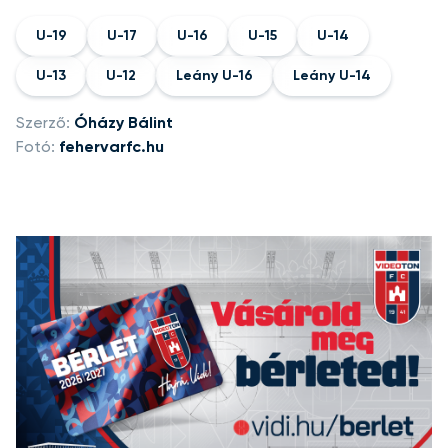
U-19
U-17
U-16
U-15
U-14
U-13
U-12
Leány U-16
Leány U-14
Szerző:
Óházy Bálint
Fotó:
fehervarfc.hu