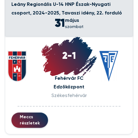
Leány Regionális U-14 HNP Észak-Nyugati
csoport, 2024-2025, Tavaszi idény, 22. forduló
31
május
szombat
2-1
Fehérvár FC
Edzőközpont
Székesfehérvár
Meccs
részletek