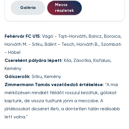
Meccs
Galéria
részletek
Fehérvár FC U15
: Vágó - Tajti-Horváth, Baricz, Boroica,
Horváth M. - Sitku, Bálint - Tesch, Horváth B., Szombati
- Hóbel
Csereként pályára lépett
: Kila, Závotka, Kisfalusi,
Kemény
Gólszerzők
: Sitku, Kemény
Zimmermann Tamás vezetőedző értékelése
: "A mai
mérkőzésen mindkét félidőt rosszul kezdtük, gólokat
kaptunk, de vissza tudtunk jönni a meccsbe. A
játékosokat dicséret illeti, a döntetlen talán reálisabb
lett volna."