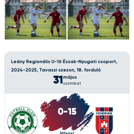
+34
kép megtekintése
Leány Regionális U-16 Észak-Nyugati csoport,
2024-2025, Tavaszi szezon, 18. forduló
31
május
szombat
0-15
Városi