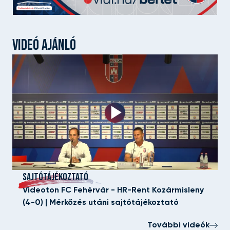
VIDEÓ AJÁNLÓ
SAJTÓTÁJÉKOZTATÓ
Videoton FC Fehérvár - HR-Rent Kozármisleny
(4-0) | Mérkőzés utáni sajtótájékoztató
További videók