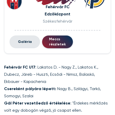
Fehérvár FC
Edzőközpont
Székesfehérvár
Meccs
Galéria
részletek
Fehérvár FC U17
: Lakatos D. - Nagy Z., Lakatos K.,
Dubecz, Járeb - Huszti, Ecsődi - Nimsz, Balaskó,
Ekbauer - Kapachenia
Csereként pályára lépett:
Nagy B., Szilágyi, Tarkó,
Somogyi, Szalai
Gál Péter vezetőedző értékelése
: "Érdekes mérkőzés
volt egy dobogón végző, jó csapat ellen.