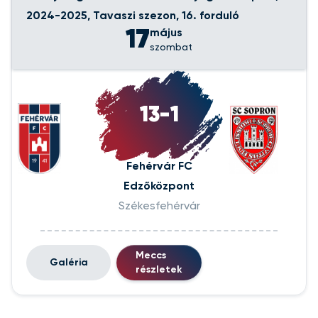
2024-2025, Tavaszi szezon, 16. forduló
17
május
szombat
13-1
Fehérvár FC
Edzőközpont
Székesfehérvár
Meccs
Galéria
részletek