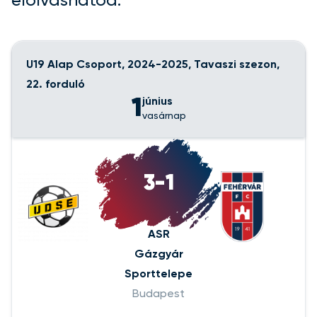
elolvashatod.
U19 Alap Csoport, 2024-2025, Tavaszi szezon,
22. forduló
1
június
vasárnap
3-1
ASR
Gázgyár
Sporttelepe
Budapest