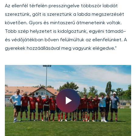
Az ellenfél térfelén presszingelve többször labdát
szereztünk, gólt is szereztünk a labda megszerzését
követően. Gyors és mintaszerű átmeneteink voltak.
Több szép helyzetet is kidolgoztunk, egyéni támadó-
és védőjátékban bőven felülmúltuk az ellenfelünket. A
gyerekek hozzáállásával meg vagyunk elégedve."
Play
Video