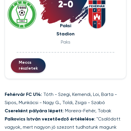
2-0
Paksi
Stadion
Paks
Meccs
részletek
Fehérvár FC U14
: Tóth - Szegi, Kemendi, Loi, Barta -
Sipos, Munkácsi - Nagy G., Toldi, Zsiga - Szabó
Csereként pályára lépett
: Moreira-Fehér, Tobak
Palkovics István vezetőedző értékelése
: "Csalódott
vagyok, mert nagyon jó szezont tudhatunk magunk