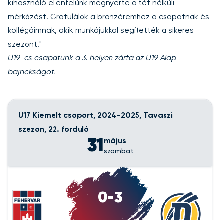
kihasználó ellenfelünk megnyerte a tét nélküli
mérkőzést. Gratulálok a bronzéremhez a csapatnak és
kollégáimnak, akik munkájukkal segítették a sikeres
szezont!"
U19-es csapatunk a 3. helyen zárta az U19 Alap
bajnokságot.
U17 Kiemelt csoport, 2024-2025, Tavaszi
szezon, 22. forduló
31
május
szombat
0-3