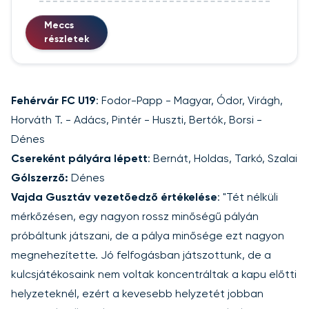
Meccs
részletek
Fehérvár FC U19
: Fodor-Papp - Magyar, Ódor, Virágh,
Horváth T. - Adács, Pintér - Huszti, Bertók, Borsi -
Dénes
Csereként pályára lépett
: Bernát, Holdas, Tarkó, Szalai
Gólszerző:
Dénes
Vajda Gusztáv vezetőedző értékelése
: "Tét nélküli
mérkőzésen, egy nagyon rossz minőségű pályán
próbáltunk játszani, de a pálya minősége ezt nagyon
megnehezítette. Jó felfogásban játszottunk, de a
kulcsjátékosaink nem voltak koncentráltak a kapu előtti
helyzeteknél, ezért a kevesebb helyzetét jobban