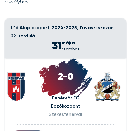
osztályban.
U16 Alap csoport, 2024-2025, Tavaszi szezon,
22. forduló
31
május
szombat
2-0
Fehérvár FC
Edzőközpont
Székesfehérvár