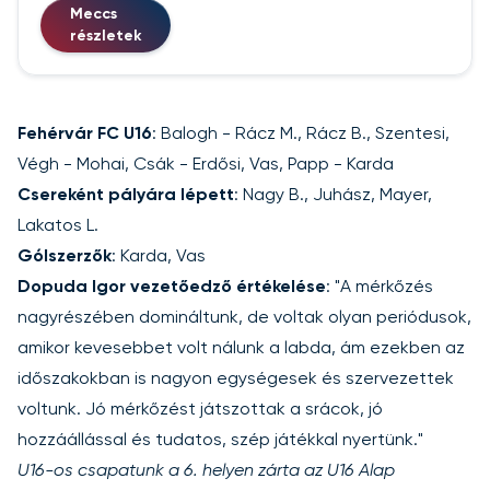
Meccs
részletek
Fehérvár FC U16
: Balogh - Rácz M., Rácz B., Szentesi,
Végh - Mohai, Csák - Erdősi, Vas, Papp - Karda
Csereként pályára lépett
: Nagy B., Juhász, Mayer,
Lakatos L.
Gólszerzők
: Karda, Vas
Dopuda Igor vezetőedző értékelése
: "A mérkőzés
nagyrészében domináltunk, de voltak olyan periódusok,
amikor kevesebbet volt nálunk a labda, ám ezekben az
időszakokban is nagyon egységesek és szervezettek
voltunk. Jó mérkőzést játszottak a srácok, jó
hozzáállással és tudatos, szép játékkal nyertünk."
U16-os csapatunk a 6. helyen zárta az U16 Alap