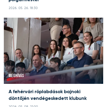
2026. 05. 26. 18:30
MEGHÍVÁS
A fehérvári röplabdások bajnoki
döntőjén vendégeskedett klubunk
2026. 05. 08. 21:00