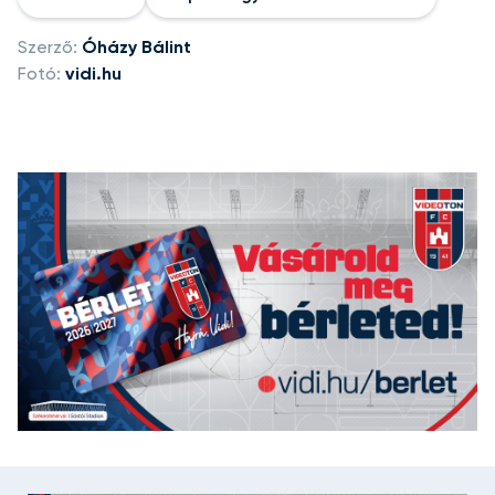
Szerző:
Óházy Bálint
Fotó:
vidi.hu