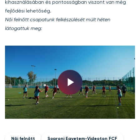
kihasználásában és pontosságban viszont van még
fejlődési lehetőség.
Női felnőtt csapatunk felkészülését múlt héten
látogattuk meg:
Play
Video
Női felnőtt
Soproni Egyetem-Videoton FCF