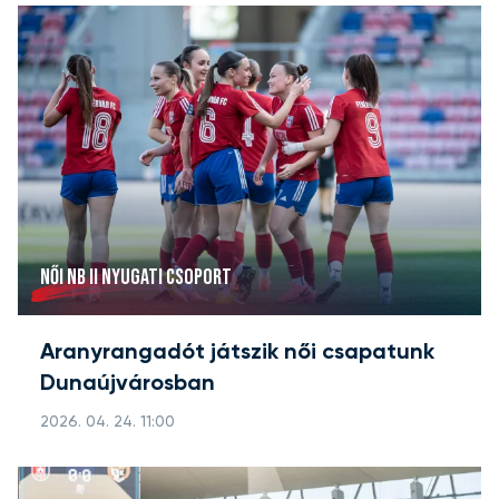
NŐI NB II NYUGATI CSOPORT
Aranyrangadót játszik női csapatunk
Dunaújvárosban
2026. 04. 24. 11:00