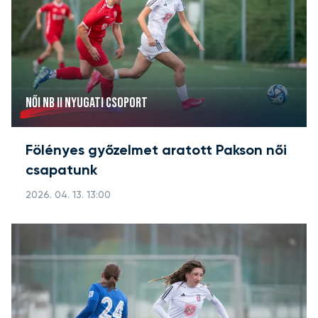
NŐI NB II NYUGATI CSOPORT
Fölényes győzelmet aratott Pakson női
csapatunk
2026. 04. 13. 13:00