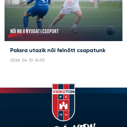
NŐI NB II NYUGATI CSOPORT
Paksra utazik női felnőtt csapatunk
2026. 04. 10. 14:00