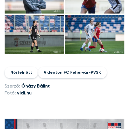
+41
kép megtekintése
Női felnőtt
Videoton FC Fehérvár-PVSK
Szerző:
Óházy Bálint
Fotó:
vidi.hu