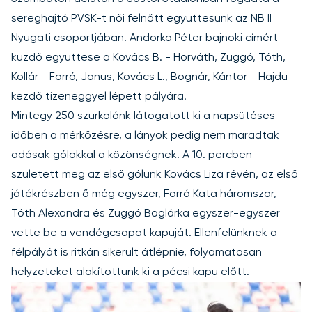
sereghajtó PVSK-t női felnőtt együttesünk az NB II
Nyugati csoportjában. Andorka Péter bajnoki címért
küzdő együttese a Kovács B. - Horváth, Zuggó, Tóth,
Kollár - Forró, Janus, Kovács L., Bognár, Kántor - Hajdu
kezdő tizeneggyel lépett pályára.
Mintegy 250 szurkolónk látogatott ki a napsütéses
időben a mérkőzésre, a lányok pedig nem maradtak
adósak gólokkal a közönségnek. A 10. percben
született meg az első gólunk Kovács Liza révén, az első
játékrészben ő még egyszer, Forró Kata háromszor,
Tóth Alexandra és Zuggó Boglárka egyszer-egyszer
vette be a vendégcsapat kapuját. Ellenfelünknek a
félpályát is ritkán sikerült átlépnie, folyamatosan
helyzeteket alakítottunk ki a pécsi kapu előtt.