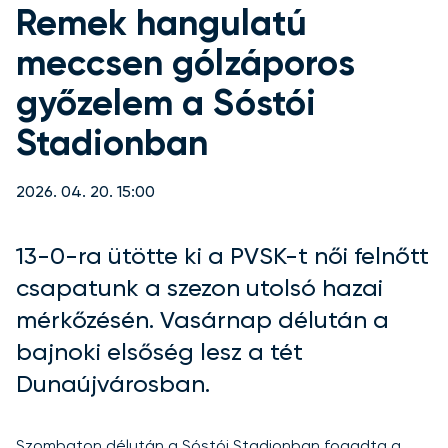
Remek hangulatú
meccsen gólzáporos
győzelem a Sóstói
Stadionban
2026. 04. 20. 15:00
13-0-ra ütötte ki a PVSK-t női felnőtt
csapatunk a szezon utolsó hazai
mérkőzésén. Vasárnap délután a
bajnoki elsőség lesz a tét
Dunaújvárosban.
Szombaton délután a Sóstói Stadionban fogadta a