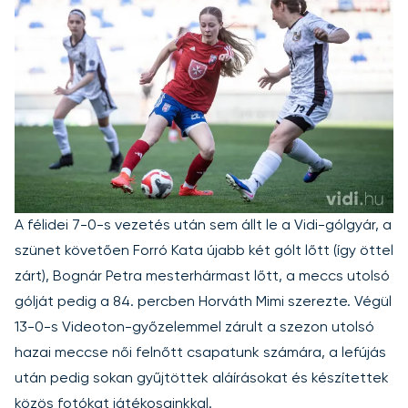
A félidei 7-0-s vezetés után sem állt le a Vidi-gólgyár, a
szünet követően Forró Kata újabb két gólt lőtt (így öttel
zárt), Bognár Petra mesterhármast lőtt, a meccs utolsó
gólját pedig a 84. percben Horváth Mimi szerezte. Végül
13-0-s Videoton-győzelemmel zárult a szezon utolsó
hazai meccse női felnőtt csapatunk számára, a lefújás
után pedig sokan gyűjtöttek aláírásokat és készítettek
közös fotókat játékosainkkal.