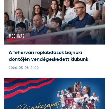
MEGHÍVÁS
A fehérvári röplabdások bajnoki
döntőjén vendégeskedett klubunk
2026. 05. 08. 21:00