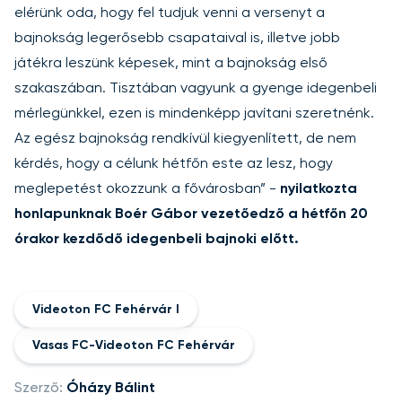
elérünk oda, hogy fel tudjuk venni a versenyt a
bajnokság legerősebb csapataival is, illetve jobb
játékra leszünk képesek, mint a bajnokság első
szakaszában. Tisztában vagyunk a gyenge idegenbeli
mérlegünkkel, ezen is mindenképp javítani szeretnénk.
Az egész bajnokság rendkívül kiegyenlített, de nem
kérdés, hogy a célunk hétfőn este az lesz, hogy
meglepetést okozzunk a fővárosban” -
nyilatkozta
honlapunknak Boér Gábor vezetőedző a hétfőn 20
órakor kezdődő idegenbeli bajnoki előtt.
Videoton FC Fehérvár I
Vasas FC-Videoton FC Fehérvár
Szerző:
Óházy Bálint