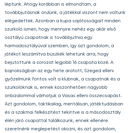
léptünk. Ahogy korábban is elmondtam, a
továbbjutásnak örülünk, a játékkal viszont nem voltunk
elégedettek. Azonban a kupa sajátosságait minden
szurkoló ismeri, hogy mennyire nehéz egy akár első
osztályú csapatnak is továbbjutnia egy
harmadosztályúval szemben, így azt gondolom, a
játékot leszámítva büszkék lehetünk arra, hogy
bejutottunk a sorozat legjobb 16 csapata közé. A
bajnokságban az egy hete aratott, Szeged elleni
győzelmünk fontos volt a klubnak, a csapatnak és a
szurkolóknak is, ennek köszönhetően nagyobb
önbizalommal várhatjuk a Vasas elleni összecsapást.
Azt gondolom, taktikailag, mentálisan, játéktudásban
és a szakmai felkészítést tekintve is a másodosztály
élén járó csapattal találkozunk, ennek ellenére
szeretnénk meglepetést okozni, és azt gondolom,