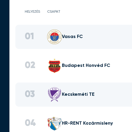
HELYEZÉS
CSAPAT
01
Vasas FC
02
Budapest Honvéd FC
03
Kecskeméti TE
04
HR-RENT Kozármisleny