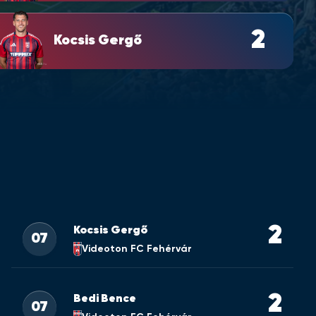
2
Kocsis Gergő
2
Kocsis Gergő
07
Videoton FC Fehérvár
2
Bedi Bence
07