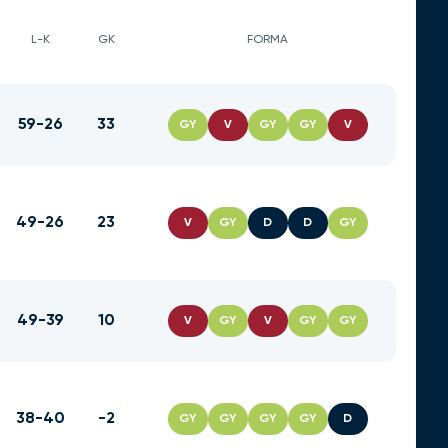
L-K
GK
FORMA
59-26
33
GY
V
GY
GY
V
49-26
23
V
GY
D
D
GY
49-39
10
V
GY
V
GY
GY
38-40
-2
GY
GY
GY
GY
D