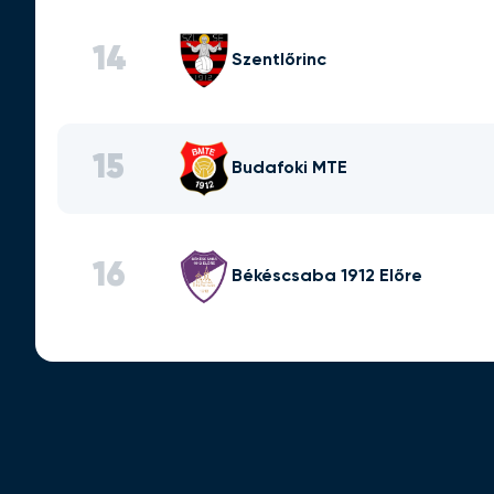
14
Szentlőrinc
15
Budafoki MTE
16
Békéscsaba 1912 Előre