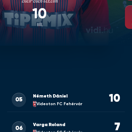
2025-2026 SZEZON
10
GÓL
10
Németh Dániel
05
Videoton FC Fehérvár
7
Varga Roland
06