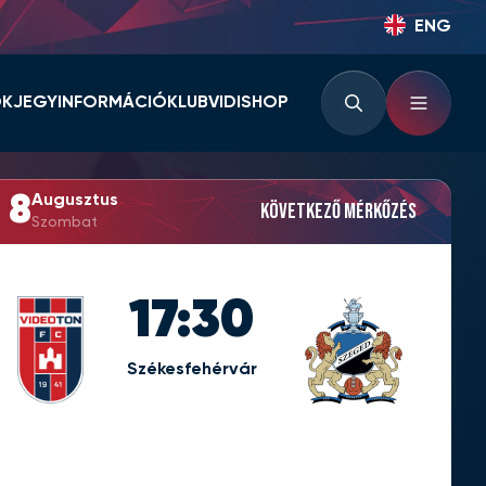
ENG
OK
JEGYINFORMÁCIÓ
KLUB
VIDISHOP
BÉRLETINFORMÁCIÓK
KLUBINFORMÁCIÓK
JEGYINFORMÁCIÓK
PARTNEREK ÉS
8
Augusztus
TÁMOGATÓK
Következő mérkőzés
LOUNGE
Szombat
KLUBTÖRTÉNET
KLUBKÁRTYA
KEZDŐRÚGÁS
17:30
RVÁR
Székesfehérvár