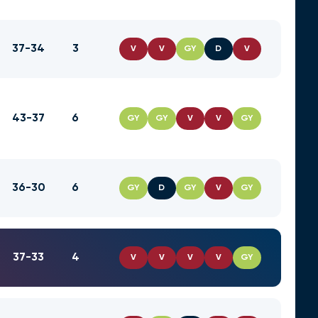
37-34
3
V
V
GY
D
V
43-37
6
GY
GY
V
V
GY
36-30
6
GY
D
GY
V
GY
37-33
4
V
V
V
V
GY