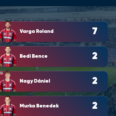
7
Varga Roland
2
Bedi Bence
2
Nagy Dániel
2
Murka Benedek