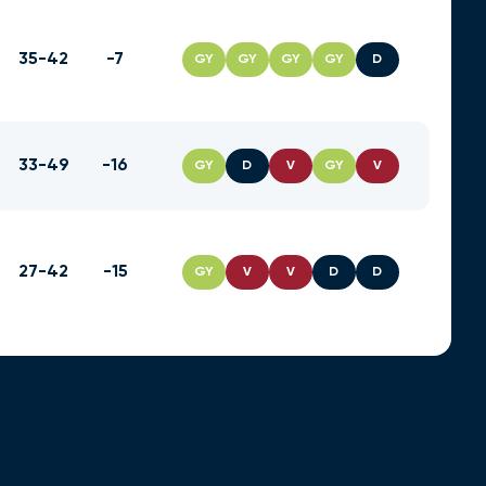
35-42
-7
GY
GY
GY
GY
D
33-49
-16
GY
D
V
GY
V
27-42
-15
GY
V
V
D
D