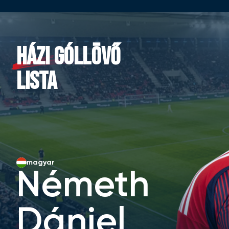
HÁZI GÓLLÖVŐ
LISTA
magyar
Németh
Dániel