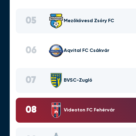
05
Mezőkövesd Zsóry FC
06
Aqvital FC Csákvár
07
BVSC-Zugló
08
Videoton FC Fehérvár