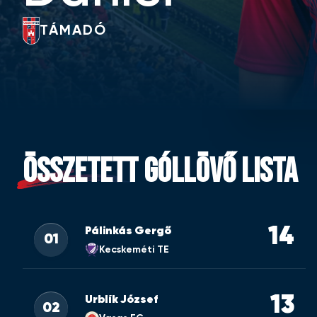
TÁMADÓ
ÖSSZETETT GÓLLÖVŐ LISTA
14
Pálinkás Gergő
01
Kecskeméti TE
13
Urblík József
02