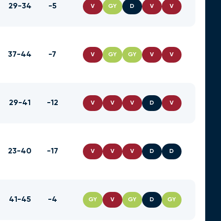
29-34
-5
V
GY
D
V
V
37-44
-7
V
GY
GY
V
V
29-41
-12
V
V
V
D
V
23-40
-17
V
V
V
D
D
41-45
-4
GY
V
GY
D
GY