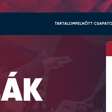
TARTALOM
FELNŐTT CSAPAT
HÍREK
KERET ÉS STÁB
VIDI TV
TABELLA
GALÉRIÁK
MENETREND
ÖSSZEFOGLALÓK
HÍREK
VIDEOTON FC FEHÉ
LÁK
NŐI NB I