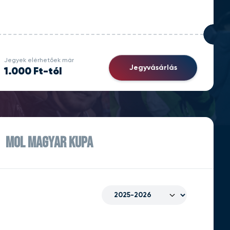
Jegyek elérhetőek már
Jegyvásárlás
1.000 Ft-tól
MOL MAGYAR KUPA