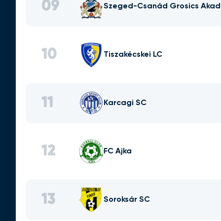
09
Szeged-Csanád Grosics Aka
10
Tiszakécskei LC
11
Karcagi SC
12
FC Ajka
13
Soroksár SC