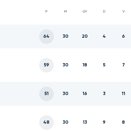
P
M
GY
D
V
64
30
20
4
6
59
30
18
5
7
51
30
16
3
11
48
30
13
9
8