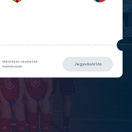
Mérkőzés részletek
Jegyvásárlás
hamarosan