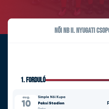
NŐI NB II. NYUGATI CSO
1. FORDULÓ
Simple Női Kupa
aug.
10
Paksi Stadion