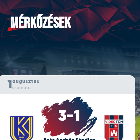
MÉRKŐZÉSEK
1
augusztus
szombat
3
-
1