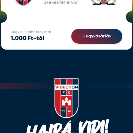
Székesfehérvár
Jegyek elérhetőek már
Jegyvásárlás
1.000 Ft-tól
HAJRÁ, VIDI!