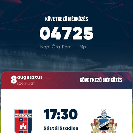
KÖVETKEZŐ MÉRKŐZÉS
0
4
7
24
Nap
Óra
Perc
Mp
8
augusztus
Következő mérkőzés
szombat
17:30
Sóstói Stadion