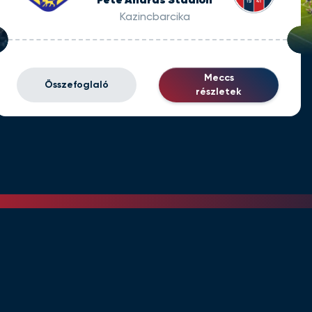
Pete András Stadion
Kazincbarcika
Meccs
Összefoglaló
részletek