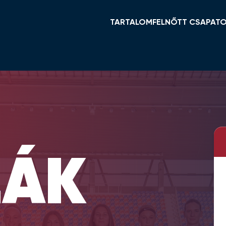
TARTALOM
FELNŐTT CSAPAT
HÍREK
KERET ÉS STÁB
VIDI TV
TABELLA
GALÉRIÁK
MENETREND
ÖSSZEFOGLALÓK
HÍREK
VIDEOTON FC FEHÉ
NŐI NB I
LÁK