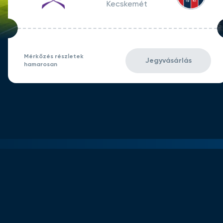
Kecskemét
Mérkőzés részletek
Jegyvásárlás
hamarosan