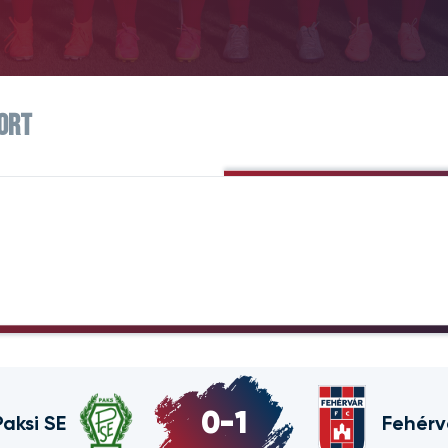
PORT
0
-
1
Paksi SE
Fehérv