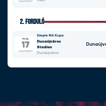
Paks
szombat
2. FORDULÓ
Simple Női Kupa
aug.
Dunaújváros
17
Dunaújv
Stadion
szombat
Dunaújváros