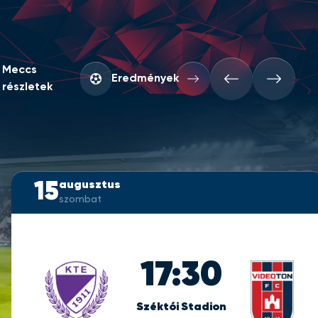
Meccs
Eredmények
részletek
15
augusztus
szombat
17:30
Széktói Stadion