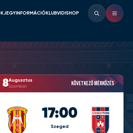
OK
JEGYINFORMÁCIÓ
KLUB
VIDISHOP
BÉRLETINFORMÁCIÓK
KLUBINFORMÁCIÓK
JEGYINFORMÁCIÓK
PARTNEREK ÉS
TÁMOGATÓK
LOUNGE
KLUBTÖRTÉNET
KLUBKÁRTYA
KEZDŐRÚGÁS
RVÁR
8
Augusztus
Következő mérkőzés
Szombat
17:00
Szeged