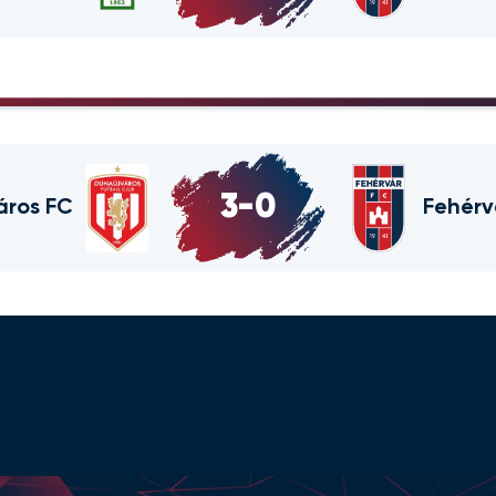
3
-
0
áros FC
Fehérv