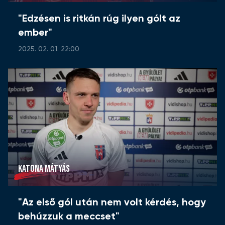
"Edzésen is ritkán rúg ilyen gólt az
ember"
2025. 02. 01. 22:00
KATONA MÁTYÁS
"Az első gól után nem volt kérdés, hogy
behúzzuk a meccset"