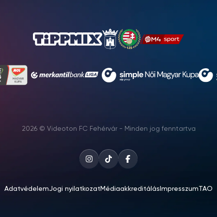
2026 © Videoton FC Fehérvár - Minden jog fenntartva
Adatvédelem
Jogi nyilatkozat
Médiaakkreditálás
Impresszum
TAO