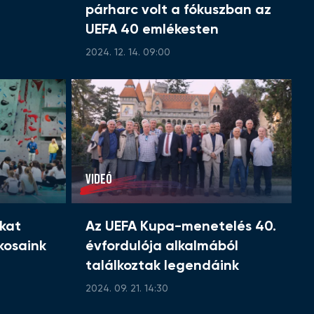
párharc volt a fókuszban az
UEFA 40 emlékesten
2024. 12. 14. 09:00
VIDEÓ
kat
Az UEFA Kupa-menetelés 40.
kosaink
évfordulója alkalmából
találkoztak legendáink
2024. 09. 21. 14:30