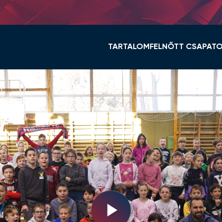
TARTALOM
FELNŐTT CSAPAT
HÍREK
KERET ÉS STÁB
VIDI TV
TABELLA
GALÉRIÁK
MENETREND
ÖSSZEFOGLALÓK
HÍREK
VIDEOTON FC FEHÉ
NŐI NB I
Play