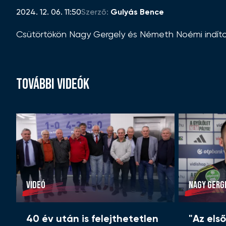
2024. 12. 06. 11:50
Szerző:
Gulyás Bence
Csütörtökön Nagy Gergely és Németh Noémi indított
TOVÁBBI VIDEÓK
VIDEÓ
NAGY GERG
40 év után is felejthetetlen
"Az els