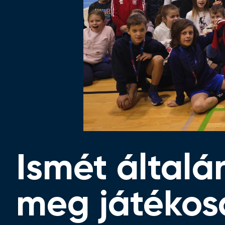
Ismét általá
meg játékos