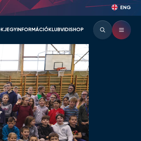
ENG
OK
JEGYINFORMÁCIÓ
KLUB
VIDISHOP
BÉRLETINFORMÁCIÓK
KLUBINFORMÁCIÓK
JEGYINFORMÁCIÓK
PARTNEREK ÉS
TÁMOGATÓK
LOUNGE
KLUBTÖRTÉNET
KLUBKÁRTYA
KEZDŐRÚGÁS
RVÁR