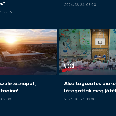
s"
2024. 12. 24. 08:00
3. 22:16
VIDEÓ
születésnapot,
Alsó tagozatos diáko
Stadion!
látogattak meg játé
. 09:00
2024. 10. 24. 19:00