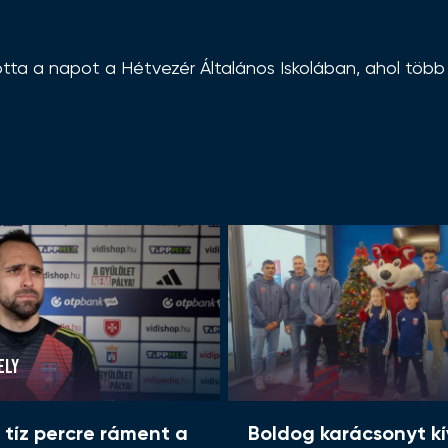
a a napot a Hétvezér Általános Iskolában, ahol több 
ELY
ő tíz percre ráment a
Boldog karácsonyt k