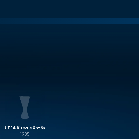
UEFA Kupa döntős
1985