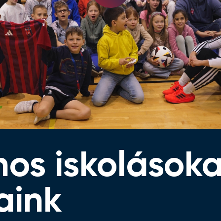
Video
nos iskolások
aink