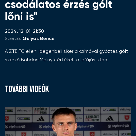
csodálatos érzés gólt
lőni is"
2024. 12. 01. 21:30
Szerző:
Gulyás Bence
A ZTE FC elleni idegenbeli siker alkalmával győztes gólt
szerző Bohdan Melnyik értékelt a lefújás után.
TOVÁBBI VIDEÓK