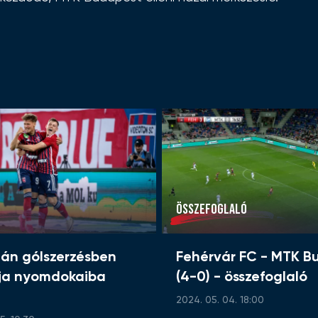
ÖSSZEFOGLALÓ
lán gólszerzésben
Fehérvár FC - MTK B
ja nyomdokaiba
(4-0) - összefoglaló
2024. 05. 04. 18:00