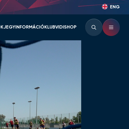
ENG
OK
JEGYINFORMÁCIÓ
KLUB
VIDISHOP
BÉRLETINFORMÁCIÓK
KLUBINFORMÁCIÓK
JEGYINFORMÁCIÓK
PARTNEREK ÉS
TÁMOGATÓK
LOUNGE
KLUBTÖRTÉNET
KLUBKÁRTYA
KEZDŐRÚGÁS
RVÁR