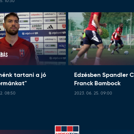
5. 10:30
ABÁS
nénk tartani a jó
Edzésben Spandler C
ormánkat"
Franck Bambock
2. 08:50
2023. 06. 25. 09:00