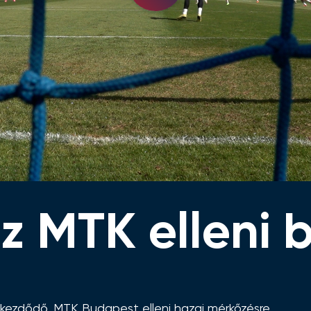
Video
 MTK elleni b
kezdődő, MTK Budapest elleni hazai mérkőzésre.