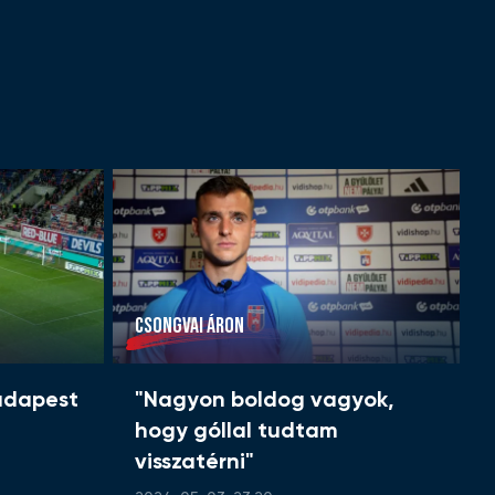
CSONGVAI ÁRON
udapest
"Nagyon boldog vagyok,
hogy góllal tudtam
visszatérni"