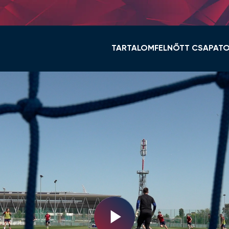
TARTALOM
FELNŐTT CSAPAT
HÍREK
KERET ÉS STÁB
VIDI TV
TABELLA
GALÉRIÁK
MENETREND
ÖSSZEFOGLALÓK
HÍREK
VIDEOTON FC FEHÉ
NŐI NB I
Play