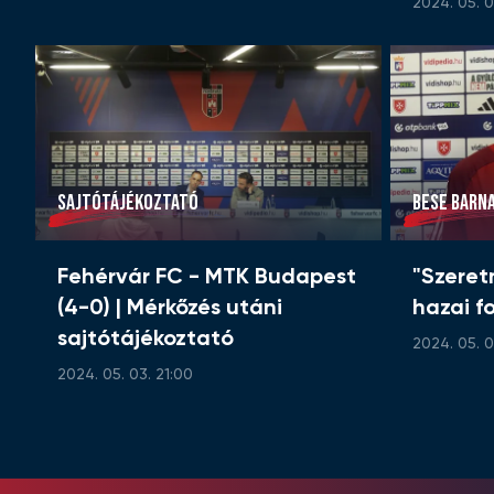
2024. 05. 0
SAJTÓTÁJÉKOZTATÓ
BESE BARN
Fehérvár FC - MTK Budapest
"Szeret
(4-0) | Mérkőzés utáni
hazai f
sajtótájékoztató
2024. 05. 0
2024. 05. 03. 21:00