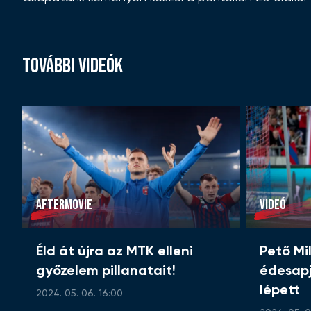
TOVÁBBI VIDEÓK
AFTERMOVIE
VIDEÓ
Éld át újra az MTK elleni
Pető Mi
győzelem pillanatait!
édesap
lépett
2024. 05. 06. 16:00