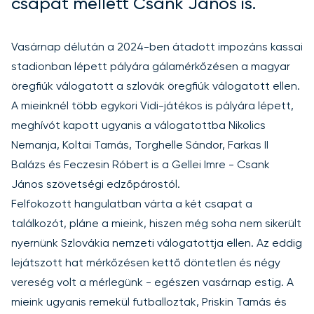
csapat mellett Csank János is.
Vasárnap délután a 2024-ben átadott impozáns kassai
stadionban lépett pályára gálamérkőzésen a magyar
öregfiúk válogatott a szlovák öregfiúk válogatott ellen.
A mieinknél több egykori Vidi-játékos is pályára lépett,
meghívót kapott ugyanis a válogatottba Nikolics
Nemanja, Koltai Tamás, Torghelle Sándor, Farkas II
Balázs és Feczesin Róbert is a Gellei Imre - Csank
János szövetségi edzőpárostól.
Felfokozott hangulatban várta a két csapat a
találkozót, pláne a mieink, hiszen még soha nem sikerült
nyernünk Szlovákia nemzeti válogatottja ellen. Az eddig
lejátszott hat mérkőzésen kettő döntetlen és négy
vereség volt a mérlegünk - egészen vasárnap estig. A
mieink ugyanis remekül futballoztak, Priskin Tamás és