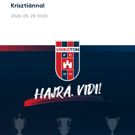
Krisztiánnal
2026. 05. 29. 10:00
HAJRÁ, VIDI!