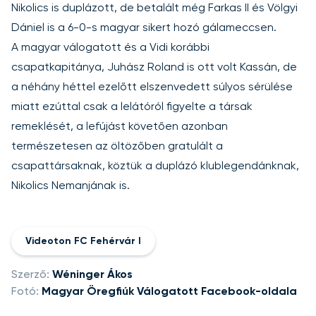
Nikolics is duplázott, de betalált még Farkas II és Völgyi
Dániel is a 6-0-s magyar sikert hozó gálameccsen.
A magyar válogatott és a Vidi korábbi
csapatkapitánya, Juhász Roland is ott volt Kassán, de
a néhány héttel ezelőtt elszenvedett súlyos sérülése
miatt ezúttal csak a lelátóról figyelte a társak
remeklését, a lefújást követően azonban
természetesen az öltözőben gratulált a
csapattársaknak, köztük a duplázó klublegendánknak,
Nikolics Nemanjának is.
Videoton FC Fehérvár I
Szerző:
Wéninger Ákos
Fotó:
Magyar Öregfiúk Válogatott Facebook-oldala