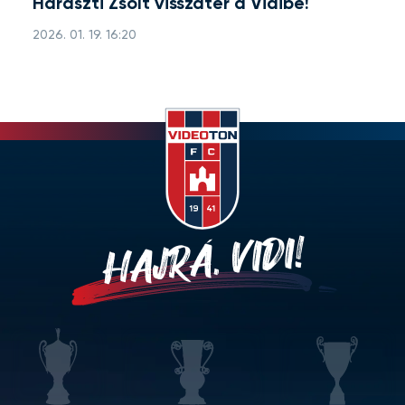
Haraszti Zsolt visszatér a Vidibe!
2026. 01. 19. 16:20
HAJRÁ, VIDI!