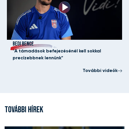
BEDI BENCE
"A támadások befejezésénél kell sokkal
precízebbnek lennünk"
További videók
TOVÁBBI HÍREK