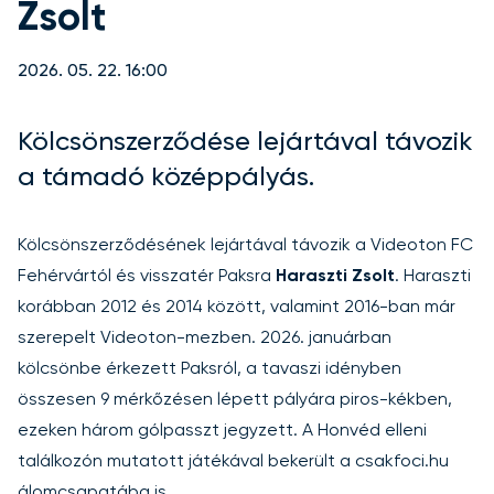
Zsolt
2026. 05. 22. 16:00
Kölcsönszerződése lejártával távozik
a támadó középpályás.
Kölcsönszerződésének lejártával távozik a Videoton FC
Fehérvártól és visszatér Paksra
Haraszti Zsolt
. Haraszti
korábban 2012 és 2014 között, valamint 2016-ban már
szerepelt Videoton-mezben. 2026. januárban
kölcsönbe érkezett Paksról, a tavaszi idényben
összesen 9 mérkőzésen lépett pályára piros-kékben,
ezeken három gólpasszt jegyzett. A Honvéd elleni
találkozón mutatott játékával bekerült a
csakfoci.hu
álomcsapatába
is.