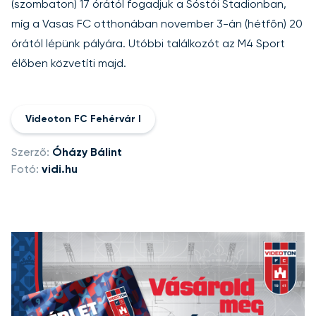
(szombaton) 17 órától fogadjuk a Sóstói Stadionban,
míg a Vasas FC otthonában november 3-án (hétfőn) 20
órától lépünk pályára. Utóbbi találkozót az M4 Sport
élőben közvetíti majd.
Videoton FC Fehérvár I
Szerző:
Óházy Bálint
Fotó:
vidi.hu