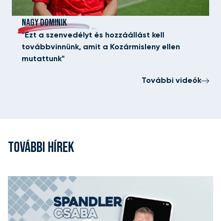
NAGY DOMINIK
"Ezt a szenvedélyt és hozzáállást kell
továbbvinnünk, amit a Kozármisleny ellen
mutattunk"
További videók
TOVÁBBI HÍREK