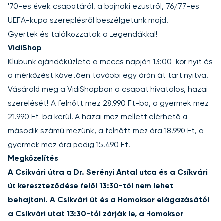
'70-es évek csapatáról, a bajnoki ezüstről, 76/77-es
UEFA-kupa szereplésről beszélgetünk majd.
Gyertek és találkozzatok a Legendákkal!
VidiShop
Klubunk ajándéküzlete a meccs napján 13:00-kor nyit és
a mérkőzést követően további egy órán át tart nyitva.
Vásárold meg a VidiShopban a csapat hivatalos, hazai
szerelését! A
felnőtt mez
28.990 Ft-ba, a
gyermek mez
21.990 Ft-ba kerül. A hazai mez mellett elérhető a
második számú mezünk, a
felnőtt mez
ára 18.990 Ft, a
gyermek mez
ára pedig 15.490 Ft.
Megközelítés
A Csíkvári útra a Dr. Serényi Antal utca és a Csíkvári
út kereszteződése felől 13:30-tól nem lehet
behajtani. A Csíkvári út és a Homoksor elágazásától
a Csíkvári utat 13:30-tól zárják le, a Homoksor