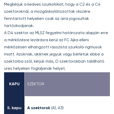
Megkérjük a kedves szurkolókat, hogy a C2 és a C4
szektoroknál, a mozgáskorlátozottak részére
fenntartott helyeken csak az arra jogosultak
tartózkodjanak.
A D4 szektor az MLSZ fegyelmi határozata alapján erre
a mérkőzésre lezárásra kerül az FC Ajka elleni
mérkőzésen elhangzott rasszista szurkolói rigmusok
miatt. Azoknak, akiknek jegyük vagy bérletük ebbe a
szektorba szól, kérjük más, D szektorokban található
üres helyeken foglaljanak helyet.
KAPU
SZEKTOR
II. kapu
A szektorok
(A1, A3)