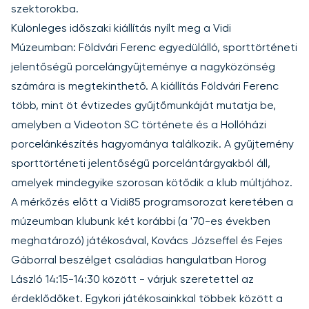
szektorokba
.
Különleges időszaki kiállítás nyílt meg a Vidi
Múzeumban: Földvári Ferenc egyedülálló, sporttörténeti
jelentőségű porcelángyűjteménye a nagyközönség
számára is megtekinthető. A kiállítás Földvári Ferenc
több, mint öt évtizedes gyűjtőmunkáját mutatja be,
amelyben a Videoton SC története és a Hollóházi
porcelánkészítés hagyománya találkozik. A gyűjtemény
sporttörténeti jelentőségű porcelántárgyakból áll,
amelyek mindegyike szorosan kötődik a klub múltjához.
A mérkőzés előtt a Vidi85 programsorozat keretében a
múzeumban klubunk két korábbi (a '70-es években
meghatározó) játékosával, Kovács Józseffel és Fejes
Gáborral beszélget családias hangulatban Horog
László 14:15-14:30 között - várjuk szeretettel az
érdeklődőket. Egykori játékosainkkal többek között a