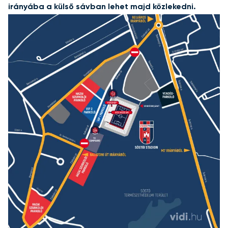
irányába a külső sávban lehet majd közlekedni.