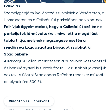
Parkolás
Személygépjárművel érkező szurkolóink a Vásártéren, a
Homoksoron és a Csíkvári úti parkolóban parkolhatnak.
Felhívjuk figyelmeteket, hogy a Csíkvári út szélén ne
parkoljatok járműveitekkel, mivel ott a megállást
tábla tiltja, melynek megszegése esetén a
rendőrség közigazgatási bírságot szabhat ki!
Stadionbüfé
A Karcagi SC elleni mérkőzésen a büfékben készpénzzel
és bankkártyával is tudtok fizetni - ez utóbbit javasoljuk
nektek. A Sóstói Stadionban RePohár rendszer működik,
amelynek ára 500 Ft.
Videoton FC Fehérvár I