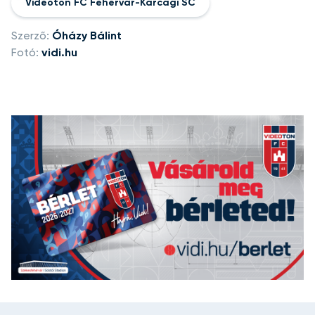
Videoton FC Fehérvár-Karcagi SC
Szerző:
Óházy Bálint
Fotó:
vidi.hu