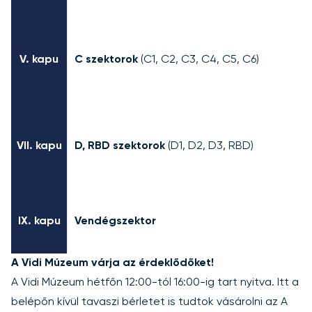
V. kapu
C szektorok
(C1, C2, C3, C4, C5, C6)
VII. kapu
D, RBD szektorok
(D1, D2, D3, RBD)
IX. kapu
Vendégszektor
A Vidi Múzeum várja az érdeklődőket!
A Vidi Múzeum hétfőn 12:00-tól 16:00-ig tart nyitva. Itt a
belépőn kívül
tavaszi bérletet is tudtok vásárolni az A