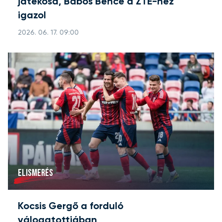
játékosa, Babos Bence a ZTE-hez
igazol
2026. 06. 17. 09:00
ELISMERÉS
Kocsis Gergő a forduló
válogatottjában