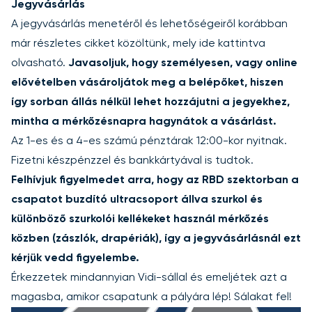
Jegyvásárlás
A jegyvásárlás menetéről és lehetőségeiről korábban
már részletes cikket közöltünk, mely
ide kattintva
olvasható.
Javasoljuk, hogy személyesen, vagy online
elővételben vásároljátok meg a belépőket, hiszen
így sorban állás nélkül lehet hozzájutni a jegyekhez,
mintha a mérkőzésnapra hagynátok a vásárlást.
Az 1-es és a 4-es számú pénztárak 12:00-kor nyitnak.
Fizetni készpénzzel és bankkártyával is tudtok.
Felhívjuk figyelmedet arra, hogy az RBD szektorban a
csapatot buzdító ultracsoport állva szurkol és
különböző szurkolói kellékeket használ mérkőzés
közben (zászlók, drapériák), így a jegyvásárlásnál ezt
kérjük vedd figyelembe.
Érkezzetek mindannyian Vidi-sállal és emeljétek azt a
magasba, amikor csapatunk a pályára lép! Sálakat fel!