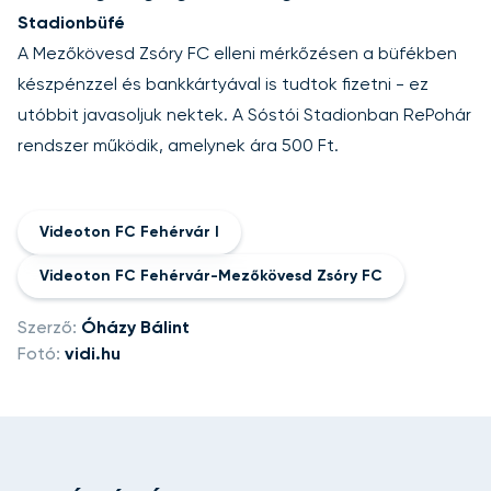
Stadionbüfé
A Mezőkövesd Zsóry FC elleni mérkőzésen a büfékben
készpénzzel és bankkártyával is tudtok fizetni - ez
utóbbit javasoljuk nektek. A Sóstói Stadionban RePohár
rendszer működik, amelynek ára 500 Ft.
Videoton FC Fehérvár I
Videoton FC Fehérvár-Mezőkövesd Zsóry FC
Szerző:
Óházy Bálint
Fotó:
vidi.hu