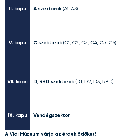
II. kapu
A szektorok
(A1, A3)
V. kapu
C szektorok
(C1, C2, C3, C4, C5, C6)
VII. kapu
D, RBD szektorok
(D1, D2, D3, RBD)
IX. kapu
Vendégszektor
A Vidi Múzeum várja az érdeklődőket!