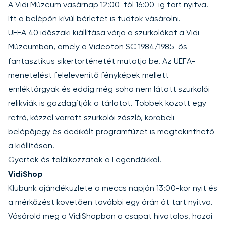
A Vidi Múzeum vasárnap 12:00-tól 16:00-ig tart nyitva.
Itt a belépőn kívül
bérletet is tudtok
vásárolni.
UEFA 40 időszaki kiállítása várja a szurkolókat a Vidi
Múzeumban, amely a Videoton SC 1984/1985-ös
fantasztikus sikertörténetét mutatja be. Az UEFA-
menetelést felelevenítő fényképek mellett
emléktárgyak és eddig még soha nem látott szurkolói
relikviák is gazdagítják a tárlatot. Többek között egy
retró, kézzel varrott szurkolói zászló, korabeli
belépőjegy és dedikált programfüzet is megtekinthető
a kiállításon.
Gyertek és találkozzatok a Legendákkal!
VidiShop
Klubunk ajándéküzlete a meccs napján 13:00-kor nyit és
a mérkőzést követően további egy órán át tart nyitva.
Vásárold meg a VidiShopban a csapat hivatalos, hazai