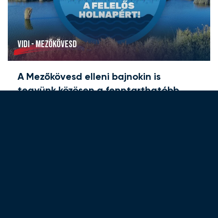
VIDI - MEZŐKÖVESD
A Mezőkövesd elleni bajnokin is
tegyünk közösen a fenntarthatóbb
jövőért!
2025. 10. 03. 10:00