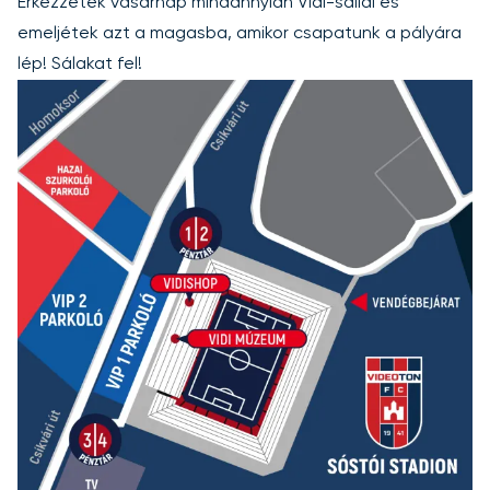
Érkezzetek vasárnap mindannyian Vidi-sállal és
emeljétek azt a magasba, amikor csapatunk a pályára
lép! Sálakat fel!