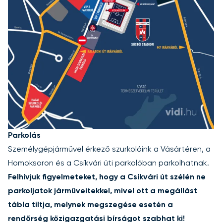
Parkolás
Személygépjárművel érkező szurkolóink a Vásártéren, a
Homoksoron és a Csíkvári úti parkolóban parkolhatnak.
Felhívjuk figyelmeteket, hogy a Csíkvári út szélén ne
parkoljatok járműveitekkel, mivel ott a megállást
tábla tiltja, melynek megszegése esetén a
rendőrség közigazgatási bírságot szabhat ki!