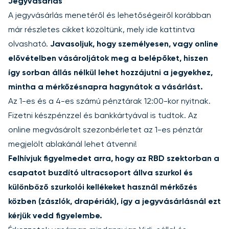
Jegyvásárlás
A jegyvásárlás menetéről és lehetőségeiről korábban
már részletes cikket közöltünk, mely
ide kattintva
olvasható.
Javasoljuk, hogy személyesen, vagy online
elővételben vásároljátok meg a belépőket, hiszen
így sorban állás nélkül lehet hozzájutni a jegyekhez,
mintha a mérkőzésnapra hagynátok a vásárlást.
Az 1-es és a 4-es számú pénztárak 12:00-kor nyitnak.
Fizetni készpénzzel és bankkártyával is tudtok. Az
online megvásárolt szezonbérletet az 1-es pénztár
megjelölt ablakánál lehet átvenni!
Felhívjuk figyelmedet arra, hogy az RBD szektorban a
csapatot buzdító ultracsoport állva szurkol és
különböző szurkolói kellékeket használ mérkőzés
közben (zászlók, drapériák), így a jegyvásárlásnál ezt
kérjük vedd figyelembe.