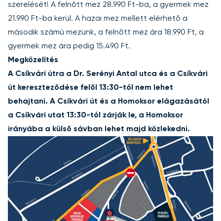
szerelését! A
felnőtt mez
28.990 Ft-ba, a
gyermek mez
21.990 Ft-ba kerül. A hazai mez mellett elérhető a
második számú mezünk, a
felnőtt mez
ára 18.990 Ft, a
gyermek mez
ára pedig 15.490 Ft.
Megközelítés
A Csíkvári útra a Dr. Serényi Antal utca és a Csíkvári
út kereszteződése felől 13:30-tól nem lehet
behajtani. A Csíkvári út és a Homoksor elágazásától
a Csíkvári utat 13:30-tól zárják le, a Homoksor
irányába a külső sávban lehet majd közlekedni.