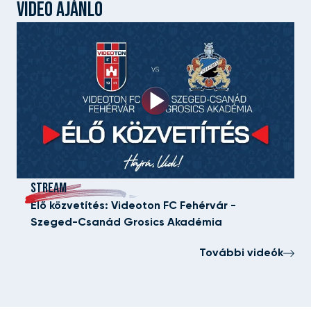
VIDEÓ AJÁNLÓ
STREAM
Élő közvetítés: Videoton FC Fehérvár -
Szeged-Csanád Grosics Akadémia
További videók