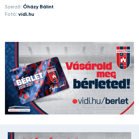
Szerző:
Óházy Bálint
Fotó:
vidi.hu