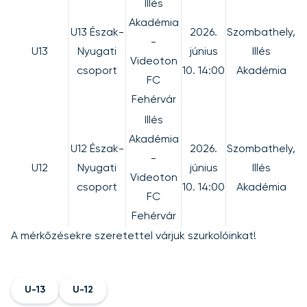
Illés
Akadémia
U13 Észak-
2026.
Szombathely,
-
U13
Nyugati
június
Illés
Videoton
csoport
10. 14:00
Akadémia
FC
Fehérvár
Illés
Akadémia
U12 Észak-
2026.
Szombathely,
-
U12
Nyugati
június
Illés
Videoton
csoport
10. 14:00
Akadémia
FC
Fehérvár
A mérkőzésekre szeretettel várjuk szurkolóinkat!
U-13
U-12