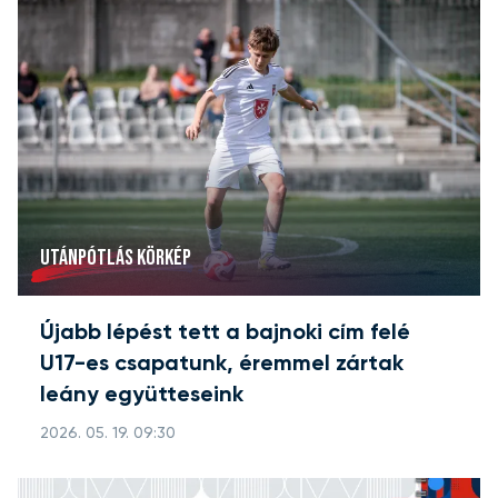
UTÁNPÓTLÁS KÖRKÉP
Újabb lépést tett a bajnoki cím felé
U17-es csapatunk, éremmel zártak
leány együtteseink
2026. 05. 19. 09:30