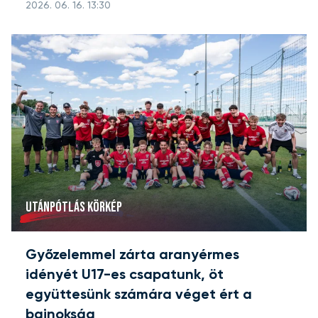
2026. 06. 16. 13:30
UTÁNPÓTLÁS KÖRKÉP
Győzelemmel zárta aranyérmes
idényét U17-es csapatunk, öt
együttesünk számára véget ért a
bajnokság