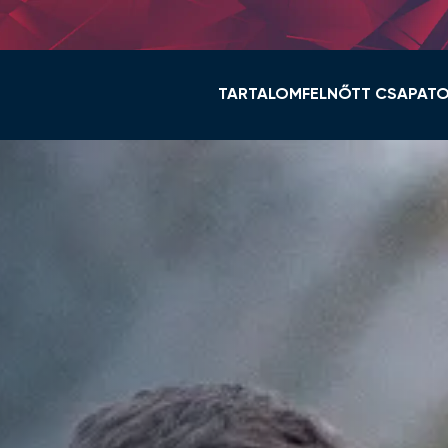
TARTALOM
FELNŐTT CSAPAT
HÍREK
KERET ÉS STÁB
VIDI TV
TABELLA
GALÉRIÁK
MENETREND
ÖSSZEFOGLALÓK
HÍREK
VIDEOTON FC FEHÉ
NŐI NB I