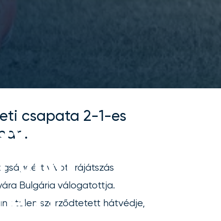
ti csapata 2-1-es
ov
ban.
 volt
gságáért vívott rájátszás
ára Bulgária válogatottja.
te a
nk télen szerződtetett hátvédje,