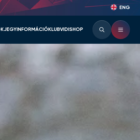
ENG
OK
JEGYINFORMÁCIÓ
KLUB
VIDISHOP
BÉRLETINFORMÁCIÓK
KLUBINFORMÁCIÓK
JEGYINFORMÁCIÓK
PARTNEREK ÉS
TÁMOGATÓK
LOUNGE
KLUBTÖRTÉNET
KLUBKÁRTYA
KEZDŐRÚGÁS
RVÁR