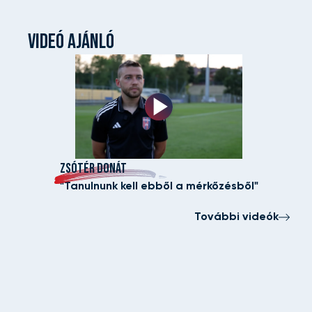
VIDEÓ AJÁNLÓ
ZSÓTÉR DONÁT
"Tanulnunk kell ebből a mérkőzésből"
További videók