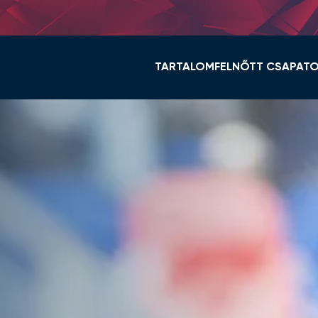
TARTALOM
FELNŐTT CSAPAT
HÍREK
KERET ÉS STÁB
VIDI TV
TABELLA
GALÉRIÁK
MENETREND
ÖSSZEFOGLALÓK
HÍREK
VIDEOTON FC FEHÉ
NŐI NB I