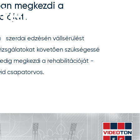
an megkezdi a
éten
cióját.
a
t szerdai edzésén vállsérülést
 vizsgálatokat követően szükségessé
dig megkezdi a rehabilitációját -
vid csapatorvos.
c.hu