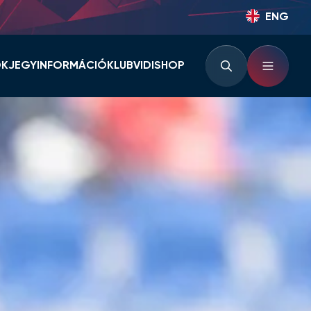
ENG
OK
JEGYINFORMÁCIÓ
KLUB
VIDISHOP
BÉRLETINFORMÁCIÓK
KLUBINFORMÁCIÓK
JEGYINFORMÁCIÓK
PARTNEREK ÉS
TÁMOGATÓK
LOUNGE
KLUBTÖRTÉNET
KLUBKÁRTYA
KEZDŐRÚGÁS
RVÁR