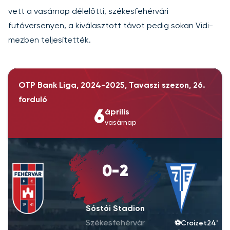
vett a vasárnap délelőtti, székesfehérvári
futóversenyen, a kiválasztott távot pedig sokan Vidi-
mezben teljesítették.
OTP Bank Liga, 2024-2025, Tavaszi szezon, 26.
forduló
6
április
vasárnap
0-2
Sóstói Stadion
Székesfehérvár
⚽
Croizet
24'