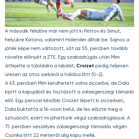
A második félidőre már nem jött ki Petrov és Simut,
helyükre Katona, valamint Holender álltak be. Sajnos a
játék képe nem változott, sőt az 55. percben tovább
növelte előnyét a ZTE. Egy szabadrúgás után Mim
átfejelte a túloldalra a labdát,
Croizet
pedig teljesen
üresen az ötös sarkáról a hálóba lőtt (0-2).
A 63. percben Mim kerülhetett volna ziccerbe, de Dala
kijött a kapujából és tisztázott a zalaegerszegi támadó
elől. Egy perccel később Croizet lépett ki ziccerben,
Dala buktatta a 16-oson belül, de les előzte meg a
szituációt, ezért mi jöhettünk végül szabadrúgással. A
71. percben veszélyes zalaegerszegi támadás végén
Csonka lőtt 22 méterről alig kapu mellé.