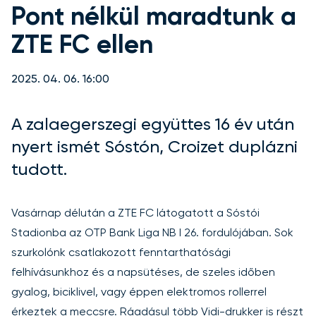
Pont nélkül maradtunk a
ZTE FC ellen
2025. 04. 06. 16:00
A zalaegerszegi együttes 16 év után
nyert ismét Sóstón, Croizet duplázni
tudott.
Vasárnap délután a ZTE FC látogatott a Sóstói
Stadionba az OTP Bank Liga NB I 26. fordulójában. Sok
szurkolónk csatlakozott
fenntarthatósági
felhívásunkhoz
és a napsütéses, de szeles időben
gyalog, biciklivel, vagy éppen elektromos rollerrel
érkeztek a meccsre. Ráadásul több Vidi-drukker is részt