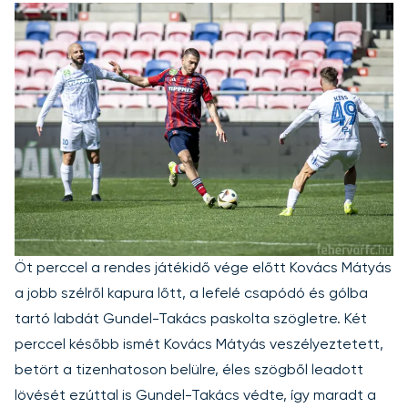
Öt perccel a rendes játékidő vége előtt Kovács Mátyás
a jobb szélről kapura lőtt, a lefelé csapódó és gólba
tartó labdát Gundel-Takács paskolta szögletre. Két
perccel később ismét Kovács Mátyás veszélyeztetett,
betört a tizenhatoson belülre, éles szögből leadott
lövését ezúttal is Gundel-Takács védte, így maradt a