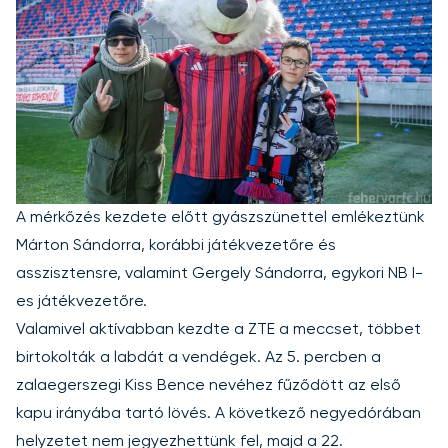
A mérkőzés kezdete előtt gyászszünettel emlékeztünk
Márton Sándorra, korábbi játékvezetőre és
asszisztensre, valamint Gergely Sándorra, egykori NB I-
es játékvezetőre.
Valamivel aktívabban kezdte a ZTE a meccset, többet
birtokolták a labdát a vendégek. Az 5. percben a
zalaegerszegi Kiss Bence nevéhez fűződött az első
kapu irányába tartó lövés. A következő negyedórában
helyzetet nem jegyezhettünk fel, majd a 22.