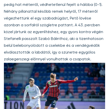
pedig hat méterről, védhetetlenül fejelt a hálóba (0-1).
Néhány pillanattal később remek helyről, 17 méterről
végezhettünk el egy szabadrúgást, Pető lövése
azonban a sorfalról szögletre pattant. A 43. percben
közel jártunk az egyenlítéshez, egy gyors kontra végén
Stefanelli passzolt Szabó Bálinthoz, aki a tizenhatoson
belül belebonyolódott a cselekbe és a vendégvédők
elválasztották a labdától, így a szünetre egygólos
zalaegerszegi előnnyel vonulhattak a csapatok.