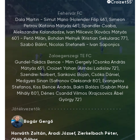
⚽
Croizet
55'
Fehérvár FC
Dala Martin - Simut Mario (Holender Filip 46'), Simeon
Petrov (Katona Mátyás 46'), Spandler Csaba,
Alekszandre Kalandadze, Ivan Milicevic (Kovács Mátyás
60') - Pető Milán, Bohdan Melnyik (Kristian Sekularac 77'),
Szabó Bálint, Nicolas Stefanelli - Ivan Saponjics
Zalaegerszegi TE FC
Gundel-Takács Bence - Mim Gergely (Csonka András
Mátyás 65'), Croizet Yohan (Almási Ladislav 72'),
Szendrei Norbert, Sankovic Bojan, Csóka Dániel,
Medgyes Sinan (Safronov Oleksandr 80'), Evangelou
Stefanos, Kiss Bence András, Bakti Balázs (Sajbán Máté
Mihály 80'), Dénes Csanád Vilmos (Krajcsovics Ábel
György 72')
Játékvezetők
Bogár Gergő
Horváth Zoltán, Aradi József, Zierkelbach Péter,
Oláh Gábor