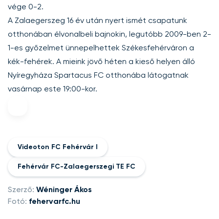
vége 0-2.
A Zalaegerszeg 16 év után nyert ismét csapatunk
otthonában élvonalbeli bajnokin, legutóbb 2009-ben 2-
1-es győzelmet ünnepelhettek Székesfehérváron a
kék-fehérek. A mieink jövő héten a kieső helyen álló
Nyíregyháza Spartacus FC otthonába látogatnak
vasárnap este 19:00-kor.
Videoton FC Fehérvár I
Fehérvár FC-Zalaegerszegi TE FC
Szerző:
Wéninger Ákos
Fotó:
fehervarfc.hu