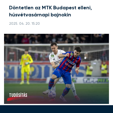
Döntetlen az MTK Budapest elleni,
húsvétvasárnapi bajnokin
2025. 04. 20. 15:20
TUDÓSÍTÁS
Egygólos vereség Nyíregyházán