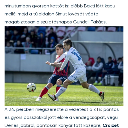
minutumban gyorsan kettőt is: előbb Bakti lőtt kapu
mellé, majd a túloldalon Simut lövését védte
magabiztosan a születésnapos Gundel-Takács.
A 24. percben megszerezte a vezetést a ZTE: pontos
és gyors passzokkal jött előre a vendégcsapat, végül
Dénes jobbról, pontosan kanyarított középre,
Croizet