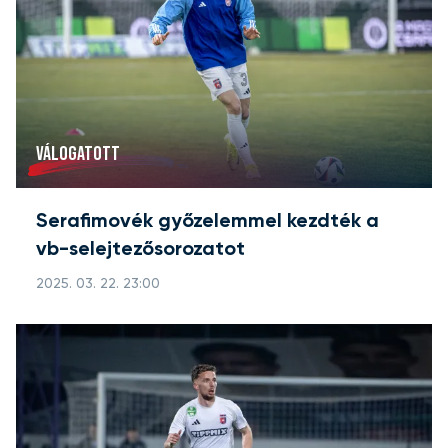
VÁLOGATOTT
Serafimovék győzelemmel kezdték a
vb-selejtezősorozatot
2025. 03. 22. 23:00