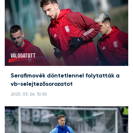
VÁLOGATOTT
Serafimovék döntetlennel folytatták a
vb-selejtezősorozatot
2025. 03. 26. 10:30