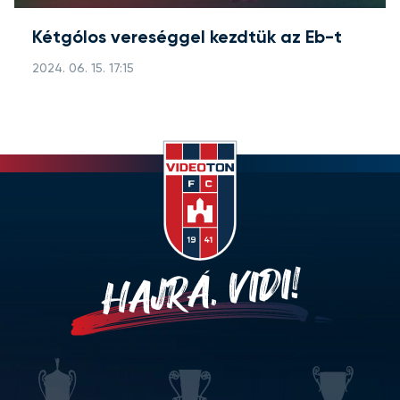
Kétgólos vereséggel kezdtük az Eb-t
2024. 06. 15. 17:15
HAJRÁ, VIDI!