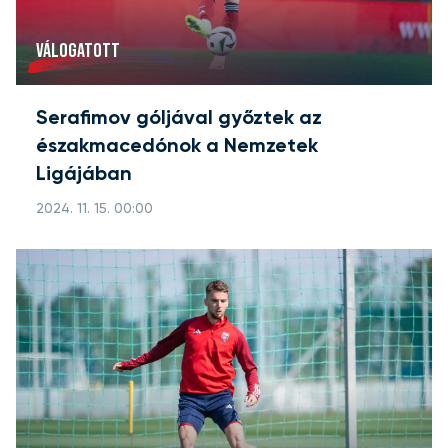
VÁLOGATOTT
Serafimov góljával győztek az
északmacedónok a Nemzetek
Ligájában
2024. 11. 15. 00:00