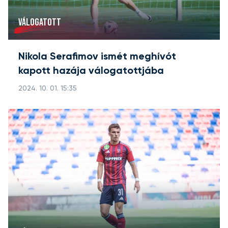
VÁLOGATOTT
Nikola Serafimov ismét meghívót
kapott hazája válogatottjába
2024. 10. 01. 15:35