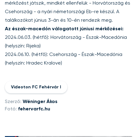
mérkőzést játszik, mindkét ellenfelük - Horvátország és
Csehország - a nyári németországi Eb-re készül. A
találkozókat június 3-án és 10-én rendezik meg.
Az észak-macedón válogatott júniusi mérkőzései:
2024.06.03. (hétfő): Horvátország - Észak-Macedónia
(helyszín: Rijeka)
2024.06.10. (hétfő): Csehország - Észak-Macedónia
(helyszín: Hradec Kralove)
Videoton FC Fehérvár I
Szerző:
Wéninger Ákos
Fotó:
fehervarfc.hu