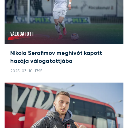
VÁLOGATOTT
Nikola Serafimov meghívót kapott
hazája válogatottjába
2025. 03. 10. 17:15