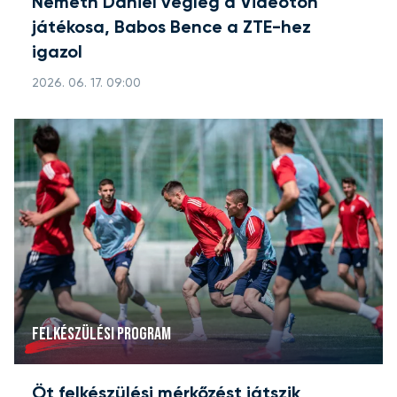
Németh Dániel végleg a Videoton
játékosa, Babos Bence a ZTE-hez
igazol
2026. 06. 17. 09:00
FELKÉSZÜLÉSI PROGRAM
Öt felkészülési mérkőzést játszik