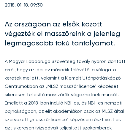
2018. 01. 18. 09:30
Az országban az elsők között
végezték el masszőreink a jelenleg
legmagasabb fokú tanfolyamot.
A Magyar Labdarúgó Szövetség
tavaly nyáron döntött
arról
, hogy az idei év második félévétől a válogatott
keretek mellett, valamint a Kiemelt Utánpótlásképző
Centrumokban az „MLSZ masszőr licence” képzését
sikeresen teljesítő masszőrök végezhetnek munkát.
Emellett a 2018-ban induló NBI-es, és NBII-es nemzeti
bajnokságban, az elit akadémiákon csak az MLSZ által
szervezett „masszőr licence” képzésen részt vett és
azt sikeresen (vizsgával) teljesített szakemberek