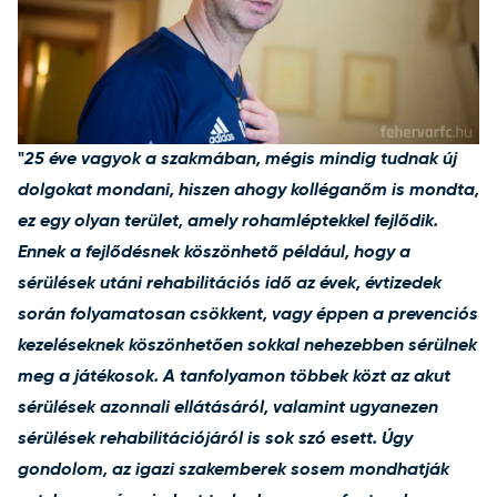
"
25 éve vagyok a szakmában, mégis mindig tudnak új
dolgokat mondani, hiszen ahogy kolléganőm is mondta,
ez egy olyan terület, amely rohamléptekkel fejlődik.
Ennek a fejlődésnek köszönhető például, hogy a
sérülések utáni rehabilitációs idő az évek, évtizedek
során folyamatosan csökkent, vagy éppen a prevenciós
kezeléseknek köszönhetően sokkal nehezebben sérülnek
meg a játékosok. A tanfolyamon többek közt az akut
sérülések azonnali ellátásáról, valamint ugyanezen
sérülések rehabilitációjáról is sok szó esett. Úgy
gondolom, az igazi szakemberek sosem mondhatják