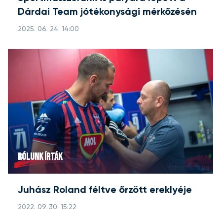
Dárdai Team jótékonysági mérkőzésén
2025. 06. 24. 14:00
RÓLUNK ÍRTÁK
Juhász Roland féltve őrzött ereklyéje
2022. 09. 30. 15:22