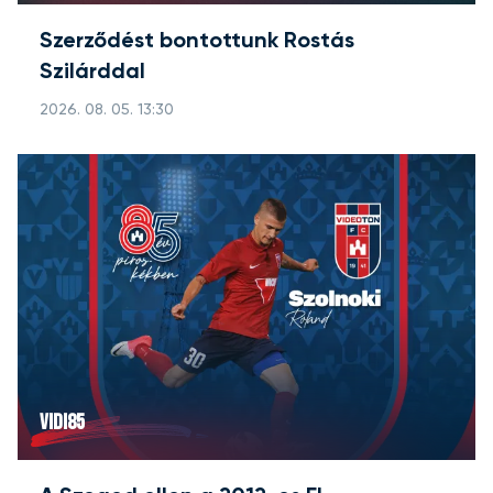
Szerződést bontottunk Rostás
Szilárddal
2026. 08. 05. 13:30
VIDI85