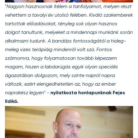
"
Nagyon hasznosnak ítélem a tanfolyamot, melyen részt
vehettem a tavalyi év utolsó felében. Kiváló szakemberek
tartottak előadásokat, tényleg sok olyan hasznos
dolgot tanultunk, melyeket a mindennapi munkánk során
alkalmazni tudunk. A bandázs fontosságától a hideg-
meleg vizes terápiáig mindenről volt szó. Fontos
számomra, hogy folyamatosan tovább képezzem
magam, hiszen a labdarúgás egyik olyan speciális
ágazatában dolgozom, mely szinte napról napra
változik, ezért elengedhetetlen az, hogy az ember
naprakész legyen
" -
nyilatkozta honlapunknak Fejes
Ildikó.