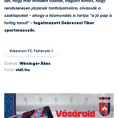
azt, hogy már mindent tudnak, nagyon fontos, hogy
rendszeresen járjanak tanfolyamokra, olvassák a
szaklapokat - ahogy a közmondás is tartja: "a jó pap is
holtig tanul!
" -
fogalmazott Debreceni Tibor
sportmasszőr.
Videoton FC Fehérvár I
Szerző:
Wéninger Ákos
Fotó:
vidi.hu