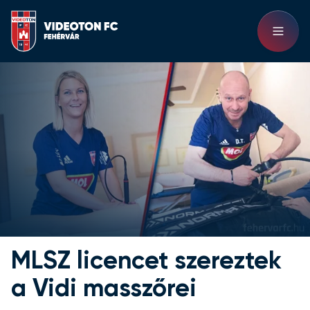
MLSZ licencet szereztek
a Vidi masszőrei