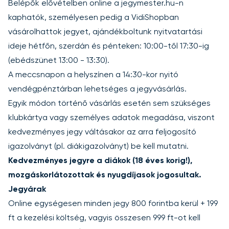
Belépők elővételben online a
jegymester.hu
-n
kaphatók, személyesen pedig a VidiShopban
vásárolhattok jegyet, ajándékboltunk nyitvatartási
ideje hétfőn, szerdán és pénteken: 10:00-től 17:30-ig
(ebédszünet 13:00 - 13:30).
A meccsnapon a helyszínen a 14:30-kor nyitó
vendégpénztárban lehetséges a jegyvásárlás.
Egyik módon történő vásárlás esetén sem szükséges
klubkártya vagy személyes adatok megadása, viszont
kedvezményes jegy váltásakor az arra feljogosító
igazolványt (pl. diákigazolványt) be kell mutatni.
Kedvezményes jegyre a diákok (18 éves korig!),
mozgáskorlátozottak és nyugdíjasok jogosultak.
Jegyárak
Online egységesen minden jegy 800 forintba kerül + 199
ft a kezelési költség, vagyis összesen 999 ft-ot kell