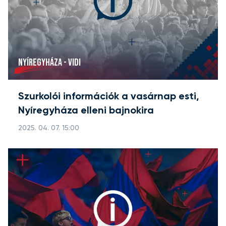
NYÍREGYHÁZA - VIDI
Szurkolói információk a vasárnap esti,
Nyíregyháza elleni bajnokira
2025. 04. 07. 15:00