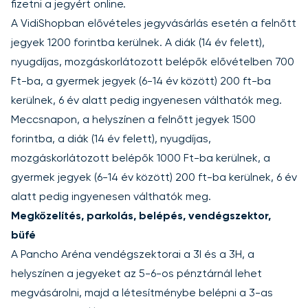
fizetni a jegyért online.
A VidiShopban elővételes jegyvásárlás esetén a felnőtt
jegyek 1200 forintba kerülnek. A diák (14 év felett),
nyugdíjas, mozgáskorlátozott belépők elővételben 700
Ft-ba, a gyermek jegyek (6-14 év között) 200 ft-ba
kerülnek, 6 év alatt pedig ingyenesen válthatók meg.
Meccsnapon, a helyszínen a felnőtt jegyek 1500
forintba, a diák (14 év felett), nyugdíjas,
mozgáskorlátozott belépők 1000 Ft-ba kerülnek, a
gyermek jegyek (6-14 év között) 200 ft-ba kerülnek, 6 év
alatt pedig ingyenesen válthatók meg.
Megközelítés, parkolás, belépés, vendégszektor,
büfé
A Pancho Aréna vendégszektorai a 3I és a 3H, a
helyszínen a jegyeket az 5-6-os pénztárnál lehet
megvásárolni, majd a létesítménybe belépni a 3-as