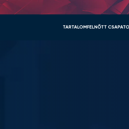
TARTALOM
FELNŐTT CSAPAT
HÍREK
KERET ÉS STÁB
VIDI TV
TABELLA
GALÉRIÁK
MENETREND
ÖSSZEFOGLALÓK
HÍREK
VIDEOTON FC FEHÉ
NŐI NB I