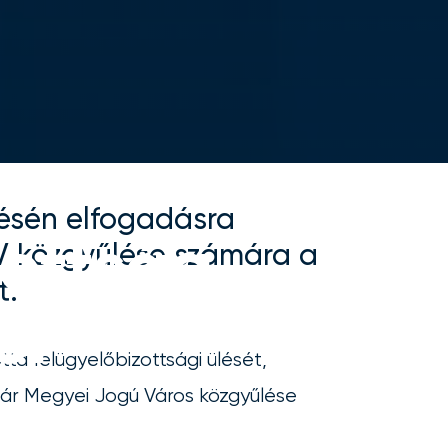
a
lésén elfogadásra
zottság
V közgyűlése számára a
t.
ől
ta felügyelőbizottsági ülését,
ár Megyei Jogú Város közgyűlése