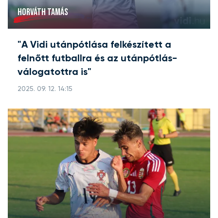
HORVÁTH TAMÁS
"A Vidi utánpótlása felkészített a
felnőtt futballra és az utánpótlás-
válogatottra is"
2025. 09. 12. 14:15