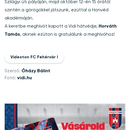
Szilágyi úti pályáján, majd október 12-én 15 órától
szintén a görögökkel játszunk, ezúttal a Honvéd
akadémiáján.
A keretbe meghívót kapott a Vidi hátvédje,
Horváth
Tamás
, akinek ezúton is gratulálunk a meghívóhoz!
Videoton FC Fehérvár I
Szerző:
Óházy Bálint
Fotó:
vidi.hu