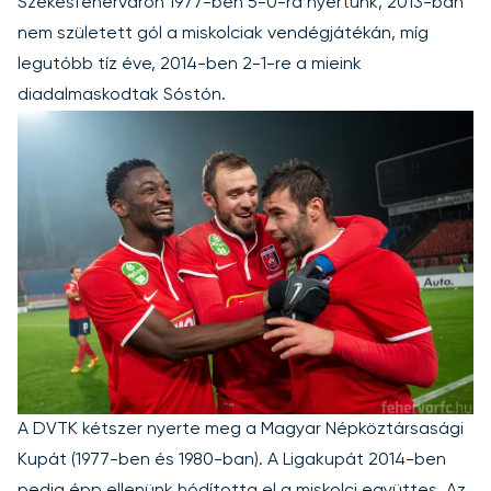
Székesfehérváron 1977-ben 5-0-ra nyertünk, 2013-ban
nem született gól a miskolciak vendégjátékán, míg
legutóbb tíz éve, 2014-ben 2-1-re a mieink
diadalmaskodtak Sóstón.
A DVTK kétszer nyerte meg a Magyar Népköztársasági
Kupát (1977-ben és 1980-ban). A Ligakupát 2014-ben