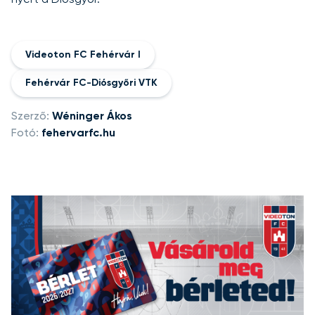
nyert a Diósgyőr.
Videoton FC Fehérvár I
Fehérvár FC-Diósgyőri VTK
Szerző:
Wéninger Ákos
Fotó:
fehervarfc.hu