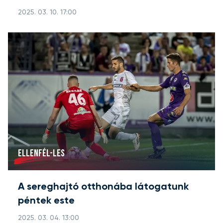
2025. 03. 10. 17:00
ELLENFÉL-LES
A sereghajtó otthonába látogatunk
péntek este
2025. 03. 04. 13:00