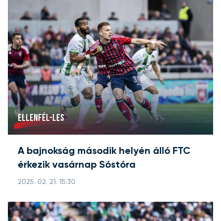
ELLENFÉL-LES
A bajnokság második helyén álló FTC
érkezik vasárnap Sóstóra
2025. 02. 21. 15:30