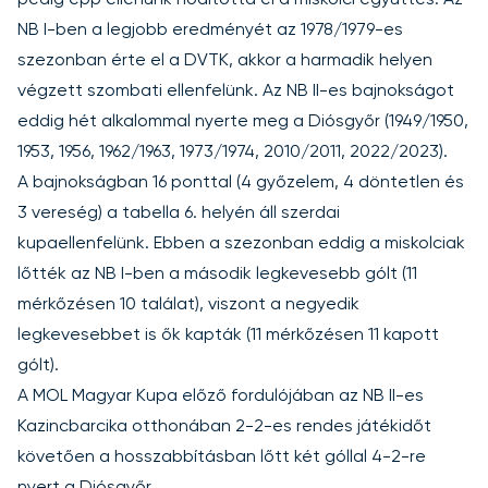
pedig épp ellenünk hódította el a miskolci együttes. Az
NB I-ben a legjobb eredményét az 1978/1979-es
szezonban érte el a DVTK, akkor a harmadik helyen
végzett szombati ellenfelünk. Az NB II-es bajnokságot
eddig hét alkalommal nyerte meg a Diósgyőr (1949/1950,
1953, 1956, 1962/1963, 1973/1974, 2010/2011, 2022/2023).
A bajnokságban 16 ponttal (4 győzelem, 4 döntetlen és
3 vereség) a tabella 6. helyén áll szerdai
kupaellenfelünk. Ebben a szezonban eddig a miskolciak
lőtték az NB I-ben a második legkevesebb gólt (11
mérkőzésen 10 találat), viszont a negyedik
legkevesebbet is ők kapták (11 mérkőzésen 11 kapott
gólt).
A MOL Magyar Kupa előző fordulójában az NB II-es
Kazincbarcika otthonában 2-2-es rendes játékidőt
követően a hosszabbításban lőtt két góllal 4-2-re