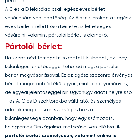
percben!
A C és a D lelátókra csak egész éves bérlet
vásárlására van lehetőség. Az A szektorokba az egész
éves bérlet mellett őszi bérletet is lehetséges
vásárolni, valamint pártolói bérlet is elérhető.
Pártolói bérlet:
Ha szeretnéd támogatni szeretett klubodat, ezt egy
különleges lehetőséggel teheted meg: a pártolói
bérlet megvásárlásával. Ez az egész szezonra érvényes
bérlet magasabb értékű ugyan, mint a hagyományos,
de egyedi jelentőséggel bír. Ugyanúgy adott helyre szól
– az A, C és D szektorokba váltható, és személyes
adatok megadása is szükséges hozzá –,
különlegessége azonban, hogy egy számozott,
hologramos Országalma-matricával van ellátva.
A
pártolói bérlet személyesen, valamint online is