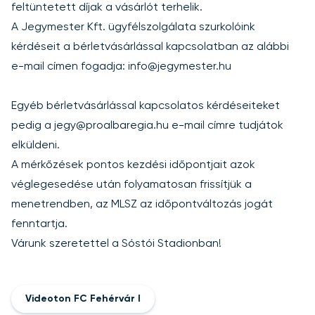
feltüntetett díjak a vásárlót terhelik.
A Jegymester Kft. ügyfélszolgálata szurkolóink
kérdéseit a bérletvásárlással kapcsolatban az alábbi
e-mail címen fogadja:
info@jegymester.hu
Egyéb bérletvásárlással kapcsolatos kérdéseiteket
pedig a
jegy@proalbaregia.hu
e-mail címre tudjátok
elküldeni.
A mérkőzések pontos kezdési időpontjait azok
véglegesedése után folyamatosan frissítjük a
menetrendben
, az MLSZ az időpontváltozás jogát
fenntartja.
Várunk szeretettel a Sóstói Stadionban!
Videoton FC Fehérvár I