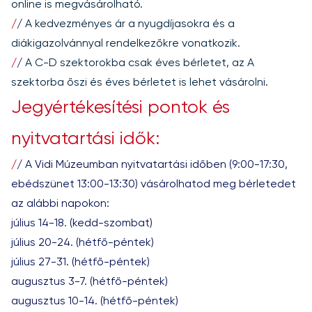
online is megvásárolható.
/
/
A kedvezményes ár a nyugdíjasokra és a
diákigazolvánnyal rendelkezőkre vonatkozik.
/
/
A C-D szektorokba csak éves bérletet, az A
szektorba őszi és éves bérletet is lehet vásárolni.
Jegyértékesítési pontok és
nyitvatartási idők:
/
/
A Vidi Múzeumban nyitvatartási időben (9:00-17:30,
ebédszünet 13:00-13:30) vásárolhatod meg bérletedet
az alábbi napokon:
július 14-18. (kedd-szombat)
július 20-24. (hétfő-péntek)
július 27-31. (hétfő-péntek)
augusztus 3-7. (hétfő-péntek)
augusztus 10-14. (hétfő-péntek)