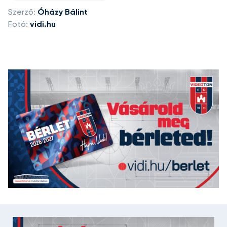
Szerző:
Óházy Bálint
Fotó:
vidi.hu