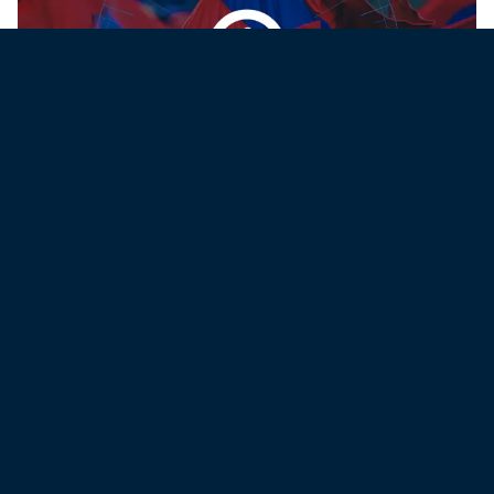
VIDI - SZEGED
Szurkolói információk szombatra
2026. 08. 04. 11:45