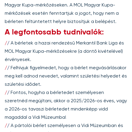
Magyar Kupa-mérkőzéseken. A MOL Magyar Kupa-
mérkőzések esetén fenntartjuk a jogot, hogy nem a
bérleten feltüntetett helyre biztosítjuk a belépést.
A legfontosabb tudnivalók:
/
/
A bérletek a hazai rendezésű Merkantil Bank Liga és
MOL Magyar Kupa-mérkőzésekre (a döntő kivételével)
érvényesek.
/
/
Felhívjuk figyelmedet, hogy a bérlet megvásárlásakor
meg kell adnod nevedet, valamint születési helyedet és
születési idődet.
/
/
Fontos, hogyha a bérletedet személyesen
szeretnéd megújítani, akkor a 2025/2026-os éves, vagy
a 2026-os tavaszi bérletedet mindenképp vidd
magaddal a Vidi Múzeumba!
/
/
A pártolói bérlet személyesen a Vidi Múzeumban és