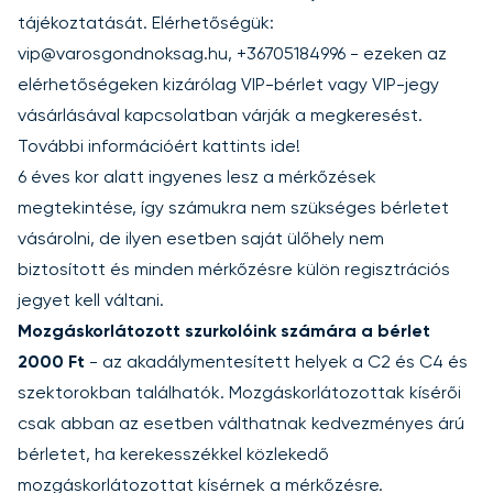
tájékoztatását. Elérhetőségük:
vip@varosgondnoksag.hu, +36705184996 - ezeken az
elérhetőségeken kizárólag VIP-bérlet vagy VIP-jegy
vásárlásával kapcsolatban várják a megkeresést.
További információért
kattints ide
!
6 éves kor alatt ingyenes lesz a mérkőzések
megtekintése, így számukra nem szükséges bérletet
vásárolni, de ilyen esetben saját ülőhely nem
biztosított és minden mérkőzésre
külön regisztrációs
jegyet
kell váltani.
Mozgáskorlátozott szurkolóink számára a bérlet
2000 Ft
- az akadálymentesített helyek a C2 és C4 és
szektorokban találhatók. Mozgáskorlátozottak kísérői
csak abban az esetben válthatnak kedvezményes árú
bérletet, ha kerekesszékkel közlekedő
mozgáskorlátozottat kísérnek a mérkőzésre.