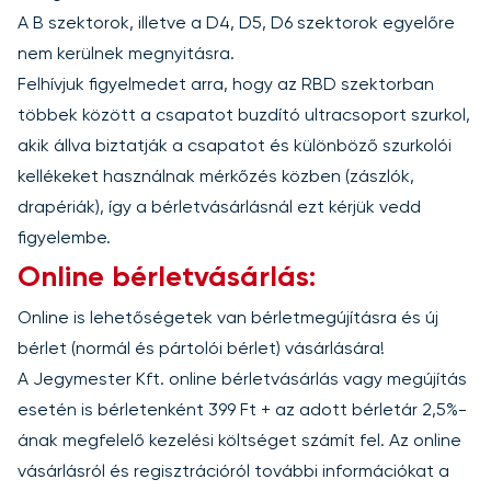
A B szektorok, illetve a D4, D5, D6 szektorok egyelőre
nem kerülnek megnyitásra.
Felhívjuk figyelmedet arra, hogy az RBD szektorban
többek között a csapatot buzdító ultracsoport szurkol,
akik állva biztatják a csapatot és különböző szurkolói
kellékeket használnak mérkőzés közben (zászlók,
drapériák), így a bérletvásárlásnál ezt kérjük vedd
figyelembe.
Online bérletvásárlás:
Online is lehetőségetek van bérletmegújításra és új
bérlet (normál és pártolói bérlet) vásárlására!
A Jegymester Kft. online bérletvásárlás vagy megújítás
esetén is bérletenként 399 Ft + az adott bérletár 2,5%-
ának megfelelő kezelési költséget számít fel. Az online
vásárlásról és regisztrációról további információkat a