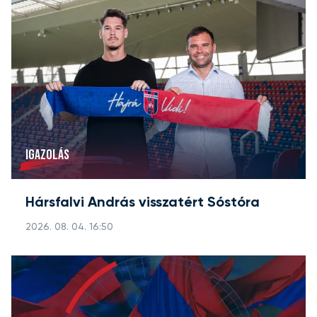
IGAZOLÁS
Hársfalvi András visszatért Sóstóra
2026. 08. 04. 16:50