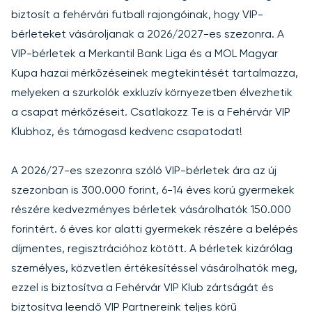
biztosít a fehérvári futball rajongóinak, hogy VIP-
bérleteket vásároljanak a 2026/2027-es szezonra. A
VIP-bérletek a Merkantil Bank Liga és a MOL Magyar
Kupa hazai mérkőzéseinek megtekintését tartalmazza,
melyeken a szurkolók exkluzív környezetben élvezhetik
a csapat mérkőzéseit. Csatlakozz Te is a Fehérvár VIP
Klubhoz, és támogasd kedvenc csapatodat!
A 2026/27-es szezonra szóló VIP-bérletek ára az új
szezonban is 300.000 forint, 6-14 éves korú gyermekek
részére kedvezményes bérletek vásárolhatók 150.000
forintért. 6 éves kor alatti gyermekek részére a belépés
díjmentes, regisztrációhoz kötött. A bérletek kizárólag
személyes, közvetlen értékesítéssel vásárolhatók meg,
ezzel is biztosítva a Fehérvár VIP Klub zártságát és
biztosítva leendő VIP Partnereink teljes körű