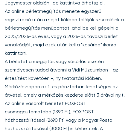
Jegymester oldalán,
ide kattintva
érhetsz el.
Az online bérletmegújítás menete egyszerű:
regisztráció után a saját fiókban találják szurkolóink a
bérletmegújítás menüpontot, ahol be kell gépelni a
2025/2026-os éves, vagy a 2026-os tavaszi bérlet
vonalkódját, majd ezek után kell a "kosárba" ikonra
kattintani.
A bérletet a megújítás vagy vásárlás esetén
személyesen tudod átvenni a Vidi Múzeumban - az
értesítést követően -, nyitvatartási időben.
Mérkőzésnapon az 1-es pénztárban lehetséges az
átvétel, amely a mérkőzés kezdete előtt 3 órával nyit.
Az online vásárolt bérletet FOXPOST
csomagautomatába (1390 Ft), FOXPOST
házhozszállítással (2690 Ft) vagy a Magyar Posta
házhozszállításával (3000 Ft) is kérhetitek. A