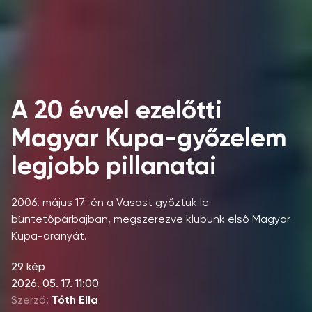
A 20 évvel ezelőtti
Magyar Kupa-győzelem
legjobb pillanatai
2006. május 17-én a Vasast győztük le
büntetőpárbajban, megszerezve klubunk első Magyar
Kupa-aranyát.
29 kép
2026. 05. 17. 11:00
Szerző:
Tóth Ella