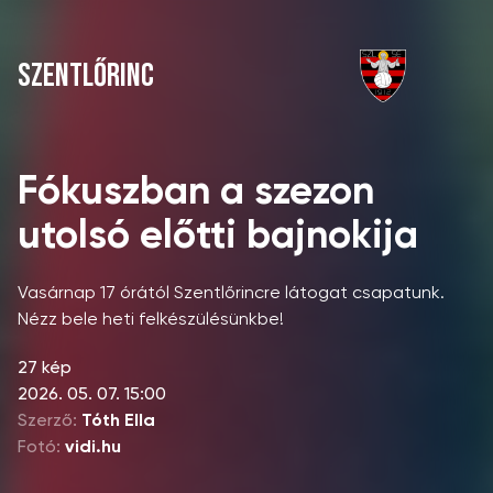
SZENTLŐRINC
Fókuszban a szezon
utolsó előtti bajnokija
Vasárnap 17 órától Szentlőrincre látogat csapatunk.
Nézz bele heti felkészülésünkbe!
27 kép
2026. 05. 07. 15:00
Szerző:
Tóth Ella
Fotó:
vidi.hu