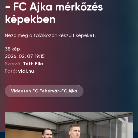
- FC Ajka mérkőzés
képekben
Nézd meg a találkozón készült képeket!
38 kép
2026. 02. 07. 19:15
Szerző:
Tóth Ella
Fotó:
vidi.hu
Videoton FC Fehérvár-FC Ajka