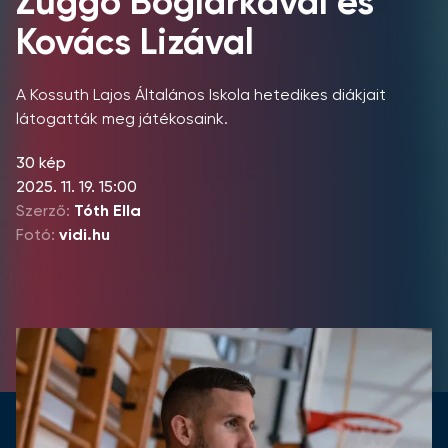
Zuggó Boglárkával és
Kovács Lizával
A Kossuth Lajos Általános Iskola hetedikes diákjait
látogatták meg játékosaink.
30 kép
2025. 11. 19. 15:00
Szerző:
Tóth Ella
Fotó:
vidi.hu