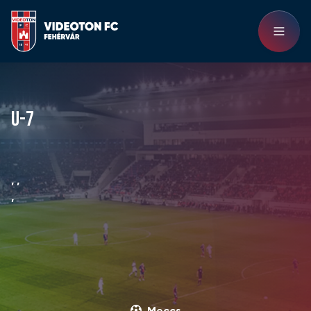
U-7
, ,
,